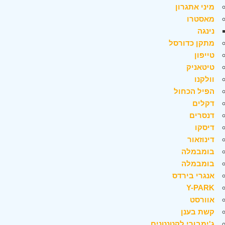
מיני אתגרון
מאסטרו
נינגה
מתקן כדורסל
טייפון
טיטאניק
וולקנו
הפיל הכחול
דקלים
דנסרים
דיסקו
דינוזאור
בומבמלה
בומבמלה
אנגרי בירדס
Y-PARK
אוורסט
קשת בענן
ג'ימבורי לקטנטנים