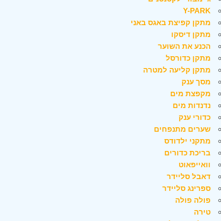
Y-PARK
מתקן קפיצת באגס באני
מתקן דיסקו
הכנע את השוער
מתקן כדורסל
מתקן קליעה למטרה
מסך ענק
מקפצת מים
נדנדות מים
כדורי ענק
שערים מתנפחים
מתקני ילדודס
בריכת כדורים
וואייפאוט
דאבל סליידר
ספרינג סליידר
פולה פולה
טירה