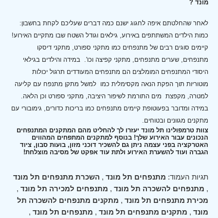
מונד ?
לאחר שהחלטתם איפה לחגוג ישנם כמה דברים שעליכם לקחת בחשבון:
כמות הילדים המשתתפים באירוע, גילאים וגודל השטח שבו מתקיים האירוע!
קיימים סוגים רבים של מתנפחים כמו מתקני ספורט, מתקני דיסקו
מתנפחים, שערים מתנפחים, מתקני קפיצה וכו'.
במידה והילדים בגילאי
היסודי המתנפחים המומלצים הם מתנפחים המעודדים תרגול יכולות
מוטוריות תוך הפקת הנאה מקסימלית כמו למשל מתקן מתנפח עם קליעה
למטרה, מקפצת מים התורמת לשיפור היציבה, מתקני ספורט וכן הלאה.
במידה ומדובר בפעוטופת קיימים מתנפחים כמו בריכות כדורים, גימובורי עם
מתקנים מגוונים ובטוחים.
צוות טרמפולינו תל מונד יעזרו לך להחליט מהם המתקנים המתנפחים
הנכונים עבור האירוע שלך! בנוסף למתקנים המתפחים המהווים
האטרקציה בפני עצמה ניתן גם להשכיר דוכני מזון, בועות סבון, ציוד
הגברה ועוד להשערת האירוע ולתת עוד אפקט של מסיבה מוצלחת!
תגיות העמוד:
מתנפחים תל מונד
,
השכרת מתנפחים תל מונד
,
מתנפחים להשכרה תל מונד
,
מתנפחים למכירה תל מונד
,
מכירת מתנפחים תל מונד
,
מתקנים מתנפחים להשכרה תל
מונד
,
מתקנים מתנפחים תל מונד
,
מתנפחים תל מונד
,