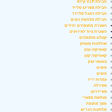
חבילת V.I.P קידס
חבילת ספרינג סלייד
חבילת דאבל סליידר
חבילת מלחמת המים
השכרת מתנפחים יחידים
השכרת ציוד לאירועים
קטלוג מתנפחים
שולחנות משחק
קאמיקזה ענק
קאמיקזה קטן
צונאמי ענק
פופים
פופים
עמדות יריד
ספירלה
ספיידרמן
מגלשת ספארי
מסך מתנפח
מלתעות הכריש