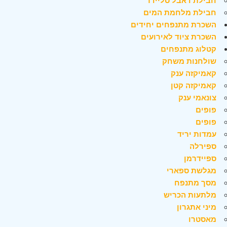
חבילת דאבל סליידר
חבילת מלחמת המים
השכרת מתנפחים יחידים
השכרת ציוד לאירועים
קטלוג מתנפחים
שולחנות משחק
קאמיקזה ענק
קאמיקזה קטן
צונאמי ענק
פופים
פופים
עמדות יריד
ספירלה
ספיידרמן
מגלשת ספארי
מסך מתנפח
מלתעות הכריש
מיני אתגרון
מאסטרו