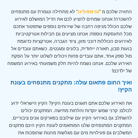
החוויה שלכם מ "
טרמפולינו
" לא מתחילה ונגמרת עם מתנפחים
להשכרה! אנחנו שמחים להציע לכם את הדיל המושלם לאירוע
שלכם הכולל מניפה רחבה של שירותים נוספים שתפטור אתכם
מכל התעסקות נוספת: אנחנו מציעים גם חבילות אטרקטיביות
לאירועים הכוללות דוכני מזון, ציוד הגברה, אטרקציות כדוגמת
בועות סבון, תאורה ייחודית, בלונים ומגנטים. כשאתם עובדים אל
מול ספק אחד, אתם עובדים פחות ויכולים לשלוט יותר על הפקת
האירוע שלכם. אנחנו נשמח להיות חלק משמעותי באירוע המשמח
של ילדכם!
ואיך החום פתאום עולה: מתקנים מתנפחים בעונת
הקיץ!
את האירוע שלכם אתם חוגגים בעונת הקיץ? הקיץ הישראלי ידוע
לכולם: קרני שמש יוקדות והלחות מתישה. המתקנים יכולים
להשתלב גם באירועי הקיץ עם שילובם בפארקים וגנים ציבוריים.
המתקנים המתנפחים שלנו המותאמים לעונת הקיץ הינם מתקנים
המשלבים גם פעילויות מים עם מגלשות מהנות שהופכות את