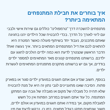
איך בוחרים את חבילת המתנפחים
המתאימה ביותר?
מתנפחים להשכרה דרך "טרמפולינו" כוללים גם שירות אישי ולבבי
עם ליווי לאורך כל הדרך. בכדי להבטיח שכל הילדים יהנו בחגיגה
שאתם מתכננים, נעבוד יחד בשיתוף פעולה כאשר המטרה היא
להתאים לכם את דיל המתנפחים המתאים ביותר. איך נעשה זאת?
הדבר הראשון שנצטרך לדעת הוא כמה ילדים הולכים לחגוג עם
ילדכם. ברשותנו מתנפחים קטנים מאד המתאימים למספר ילדים
בודדים, אך גם יש ברשותנו מתקנים מתפנחים המתאימים לעשרות
ילדים.
בנוסף, חשוב שנדע אם אתם חוגגים במועדון ילדים סגור או בפארק
פתוח. הסיבה שאנו מתעניינים לגבי נתון זה היא על מנת להבטיח
שלא תהיה כל מגבלה של מקום או מגבלה של גובה עם המתקן
המתנפח. כל עוד אתם חוגגים במרחב הפתוח אין כל חשש
למגבלת מקום, אך במידה ואתם חוגגים במועדון או אולם ילדים,
חשוב שנתאים מתקן בגודל מתאים.
כמו כן, נבקש לדעת את מין