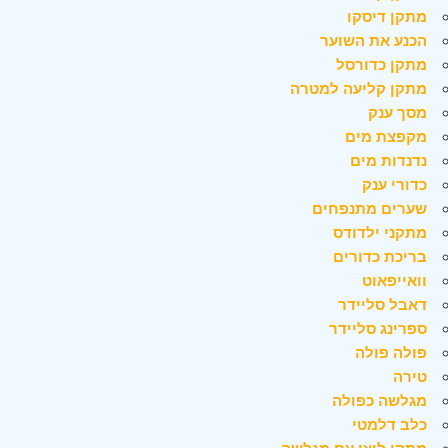
מתקן דיסקו
הכנע את השוער
מתקן כדורסל
מתקן קליעה למטרה
מסך ענק
מקפצת מים
נדנדות מים
כדורי ענק
שערים מתנפחים
מתקני ילדודס
בריכת כדורים
וואייפאוט
דאבל סליידר
ספרינג סליידר
פולה פולה
טירה
מגלשה כפולה
כלב דלמטי