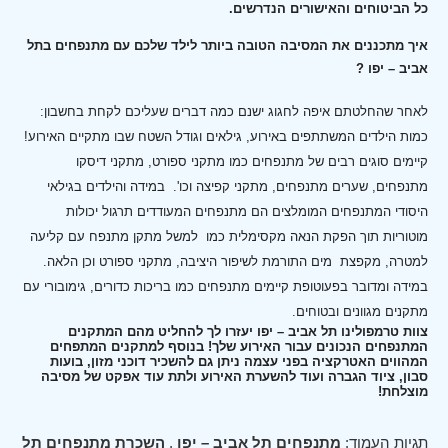
כל הביטוחים והאישורים הנדרשים.
איך מתכננים את המסיבה הטובה ביותר לילד שלכם עם מתנפחים בתל
אביב – יפו ?
לאחר שהחלטתם איפה לחגוג ישנם כמה דברים שעליכם לקחת בחשבון:
כמות הילדים המשתתפים באירוע, גילאים וגודל השטח שבו מתקיים האירוע!
קיימים סוגים רבים של מתנפחים כמו מתקני ספורט, מתקני דיסקו
מתנפחים, שערים מתנפחים, מתקני קפיצה וכו'.
במידה והילדים בגילאי
היסודי המתנפחים המומלצים הם מתנפחים המעודדים תרגול יכולות
מוטוריות תוך הפקת הנאה מקסימלית כמו למשל מתקן מתנפח עם קליעה
למטרה, מקפצת מים התורמת לשיפור היציבה, מתקני ספורט וכן הלאה.
במידה ומדובר בפעוטופת קיימים מתנפחים כמו בריכות כדורים, גימובורי עם
מתקנים מגוונים ובטוחים.
צוות טרמפולינו תל אביב – יפו יעזרו לך להחליט מהם המתקנים
המתנפחים הנכונים עבור האירוע שלך! בנוסף למתקנים המתפחים
המהווים האטרקציה בפני עצמה ניתן גם להשכיר דוכני מזון, בועות
סבון, ציוד הגברה ועוד להשערת האירוע ולתת עוד אפקט של מסיבה
מוצלחת!
תגיות העמוד:
מתנפחים תל אביב – יפו
,
השכרת מתנפחים תל