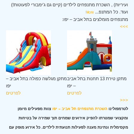
ועיריות) , השכרת מתנפחים לילדים (קיים גם ג'ימבורי לפעוטות!)
ועוד. כל המתנפ
...
More
מתנפחים מומלצים בתל אביב – יפו:
>>>
 –
מתקן טירת 13 תחנות בתל אביב
מתקן מגלשה כפולה בתל אביב –
יפו
– יפו
יפו
ים
לפרטים
לפרטים
<<<
לטרמפולינו
השכרת מתנפחים תל אביב – יפו
צוות מפעילים מיומן
ומקצועי שמטרתו להפיק אירועים שמחים תוך שמירה על בטיחות
מקסימלית ונתינת מענה לפעילות תנועתית לילדים. כל אירוע מופק עם