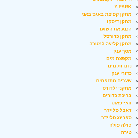
Y-PARK
מתקן קפיצת באגס באני
מתקן דיסקו
הכנע את השוער
מתקן כדורסל
מתקן קליעה למטרה
מסך ענק
מקפצת מים
נדנדות מים
כדורי ענק
שערים מתנפחים
מתקני ילדודס
בריכת כדורים
וואייפאוט
דאבל סליידר
ספרינג סליידר
פולה פולה
טירה