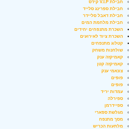
חבילת V.I.P קידס
חבילת ספרינג סלייד
חבילת דאבל סליידר
חבילת מלחמת המים
השכרת מתנפחים יחידים
השכרת ציוד לאירועים
קטלוג מתנפחים
שולחנות משחק
קאמיקזה ענק
קאמיקזה קטן
צונאמי ענק
פופים
פופים
עמדות יריד
ספירלה
ספיידרמן
מגלשת ספארי
מסך מתנפח
מלתעות הכריש