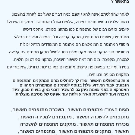
בתאשור ?
לאחר שהחלטתם איפה לחגוג ישנם כמה דברים שעליכם לקחת בחשבון:
כמות הילדים המשתתפים באירוע, גילאים וגודל השטח שבו מתקיים האירוע!
קיימים סוגים רבים של מתנפחים כמו מתקני ספורט, מתקני דיסקו
מתנפחים, שערים מתנפחים, מתקני קפיצה וכו'.
במידה והילדים בגילאי
היסודי המתנפחים המומלצים הם מתנפחים המעודדים תרגול יכולות
מוטוריות תוך הפקת הנאה מקסימלית כמו למשל מתקן מתנפח עם קליעה
למטרה, מקפצת מים התורמת לשיפור היציבה, מתקני ספורט וכן הלאה.
במידה ומדובר בפעוטופת קיימים מתנפחים כמו בריכות כדורים, גימובורי עם
מתקנים מגוונים ובטוחים.
צוות טרמפולינו תאשור יעזרו לך להחליט מהם המתקנים המתנפחים
הנכונים עבור האירוע שלך! בנוסף למתקנים המתפחים המהווים
האטרקציה בפני עצמה ניתן גם להשכיר דוכני מזון, בועות סבון, ציוד
הגברה ועוד להשערת האירוע ולתת עוד אפקט של מסיבה מוצלחת!
תגיות העמוד:
מתנפחים תאשור
,
השכרת מתנפחים תאשור
,
מתנפחים להשכרה תאשור
,
מתנפחים למכירה תאשור
,
מכירת מתנפחים תאשור
,
מתקנים מתנפחים להשכרה
תאשור
,
מתקנים מתנפחים תאשור
,
מתנפחים תאשור
,