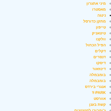
מיני אתגרון
מאסטרו
נינגה
מתקן כדורסל
טייפון
טיטאניק
וולקנו
הפיל הכחול
דקלים
דנסרים
דיסקו
דינוזאור
בומבמלה
בומבמלה
אנגרי בירדס
Y-PARK
אוורסט
קשת בענן
ג'ימבורי לקטנטנים