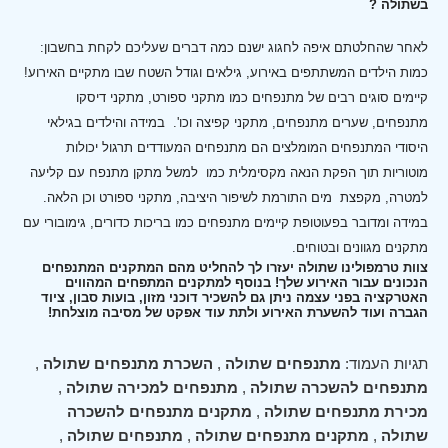
בשתולה ?
לאחר שהחלטתם איפה לחגוג ישנם כמה דברים שעליכם לקחת בחשבון:
כמות הילדים המשתתפים באירוע, גילאים וגודל השטח שבו מתקיים האירוע!
קיימים סוגים רבים של מתנפחים כמו מתקני ספורט, מתקני דיסקו
מתנפחים, שערים מתנפחים, מתקני קפיצה וכו'.
במידה והילדים בגילאי
היסודי המתנפחים המומלצים הם מתנפחים המעודדים תרגול יכולות
מוטוריות תוך הפקת הנאה מקסימלית כמו למשל מתקן מתנפח עם קליעה
למטרה, מקפצת מים התורמת לשיפור היציבה, מתקני ספורט וכן הלאה.
במידה ומדובר בפעוטופת קיימים מתנפחים כמו בריכות כדורים, גימובורי עם
מתקנים מגוונים ובטוחים.
צוות טרמפולינו שתולה יעזרו לך להחליט מהם המתקנים המתנפחים
הנכונים עבור האירוע שלך! בנוסף למתקנים המתפחים המהווים
האטרקציה בפני עצמה ניתן גם להשכיר דוכני מזון, בועות סבון, ציוד
הגברה ועוד להשערת האירוע ולתת עוד אפקט של מסיבה מוצלחת!
תגיות העמוד:
מתנפחים שתולה
,
השכרת מתנפחים שתולה
,
מתנפחים להשכרה שתולה
,
מתנפחים למכירה שתולה
,
מכירת מתנפחים שתולה
,
מתקנים מתנפחים להשכרה
שתולה
,
מתקנים מתנפחים שתולה
,
מתנפחים שתולה
,