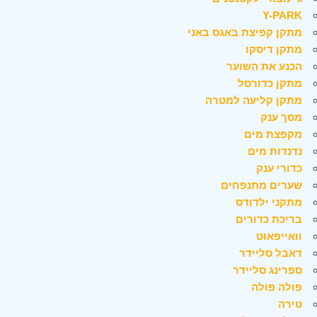
Y-PARK
מתקן קפיצת באגס באני
מתקן דיסקו
הכנע את השוער
מתקן כדורסל
מתקן קליעה למטרה
מסך ענק
מקפצת מים
נדנדות מים
כדורי ענק
שערים מתנפחים
מתקני ילדודס
בריכת כדורים
וואייפאוט
דאבל סליידר
ספרינג סליידר
פולה פולה
טירה