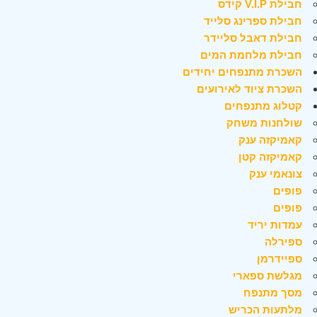
חבילת V.I.P קידס
חבילת ספרינג סלייד
חבילת דאבל סליידר
חבילת מלחמת המים
השכרת מתנפחים יחידים
השכרת ציוד לאירועים
קטלוג מתנפחים
שולחנות משחק
קאמיקזה ענק
קאמיקזה קטן
צונאמי ענק
פופים
פופים
עמדות יריד
ספירלה
ספיידרמן
מגלשת ספארי
מסך מתנפח
מלתעות הכריש