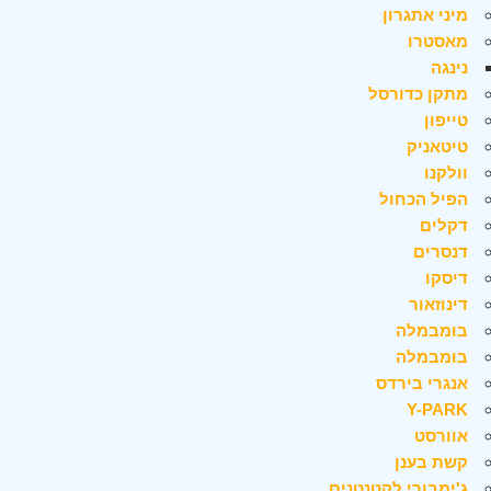
מיני אתגרון
מאסטרו
נינגה
מתקן כדורסל
טייפון
טיטאניק
וולקנו
הפיל הכחול
דקלים
דנסרים
דיסקו
דינוזאור
בומבמלה
בומבמלה
אנגרי בירדס
Y-PARK
אוורסט
קשת בענן
ג'ימבורי לקטנטנים