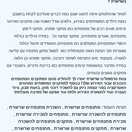
בשרשרת ?
לאחר שהחלטתם איפה לחגוג ישנם כמה דברים שעליכם לקחת בחשבון:
כמות הילדים המשתתפים באירוע, גילאים וגודל השטח שבו מתקיים האירוע!
קיימים סוגים רבים של מתנפחים כמו מתקני ספורט, מתקני דיסקו
מתנפחים, שערים מתנפחים, מתקני קפיצה וכו'.
במידה והילדים בגילאי
היסודי המתנפחים המומלצים הם מתנפחים המעודדים תרגול יכולות
מוטוריות תוך הפקת הנאה מקסימלית כמו למשל מתקן מתנפח עם קליעה
למטרה, מקפצת מים התורמת לשיפור היציבה, מתקני ספורט וכן הלאה.
במידה ומדובר בפעוטופת קיימים מתנפחים כמו בריכות כדורים, גימובורי עם
מתקנים מגוונים ובטוחים.
צוות טרמפולינו שרשרת יעזרו לך להחליט מהם המתקנים המתנפחים
הנכונים עבור האירוע שלך! בנוסף למתקנים המתפחים המהווים
האטרקציה בפני עצמה ניתן גם להשכיר דוכני מזון, בועות סבון, ציוד
הגברה ועוד להשערת האירוע ולתת עוד אפקט של מסיבה מוצלחת!
תגיות העמוד:
מתנפחים שרשרת
,
השכרת מתנפחים שרשרת
,
מתנפחים להשכרה שרשרת
,
מתנפחים למכירה שרשרת
,
מכירת מתנפחים שרשרת
,
מתקנים מתנפחים להשכרה
שרשרת
,
מתקנים מתנפחים שרשרת
,
מתנפחים שרשרת
,