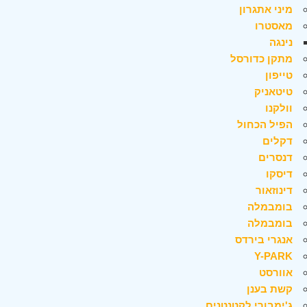
מיני אתגרון
מאסטרו
נינגה
מתקן כדורסל
טייפון
טיטאניק
וולקנו
הפיל הכחול
דקלים
דנסרים
דיסקו
דינוזאור
בומבמלה
בומבמלה
אנגרי בירדס
Y-PARK
אוורסט
קשת בענן
ג'ימבורי לקטנטנים