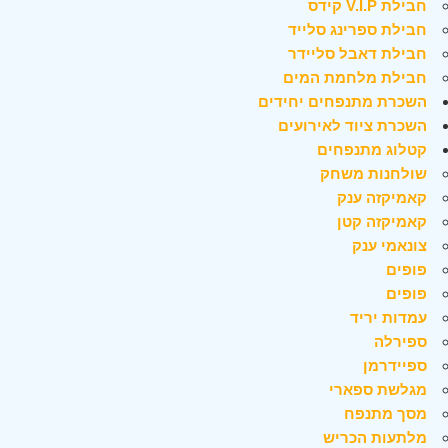
חבילת V.I.P קידס
חבילת ספרינג סלייד
חבילת דאבל סליידר
חבילת מלחמת המים
השכרת מתנפחים יחידים
השכרת ציוד לאירועים
קטלוג מתנפחים
שולחנות משחק
קאמיקזה ענק
קאמיקזה קטן
צונאמי ענק
פופים
פופים
עמדות יריד
ספירלה
ספיידרמן
מגלשת ספארי
מסך מתנפח
מלתעות הכריש