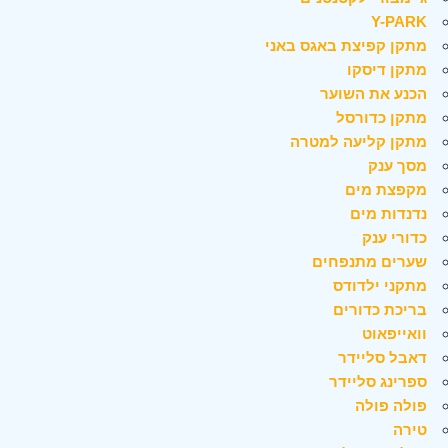
Y-PARK
מתקן קפיצת באגס באני
מתקן דיסקו
הכנע את השוער
מתקן כדורסל
מתקן קליעה למטרה
מסך ענק
מקפצת מים
נדנדות מים
כדורי ענק
שערים מתנפחים
מתקני ילדודס
בריכת כדורים
וואייפאוט
דאבל סליידר
ספרינג סליידר
פולה פולה
טירה