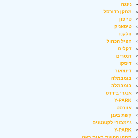
נינגה
מתקן כדורסל
טייפון
טיטאניק
וולקנו
הפיל הכחול
דקלים
דנסרים
דיסקו
דינוזאור
בומבמלה
בומבמלה
אנגרי בירדס
Y-PARK
אוורסט
קשת בענן
ג'ימבורי לקטנטנים
Y-PARK
מתקן קפיצת באגס באני