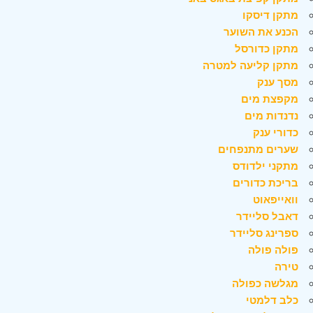
מתקן דיסקו
הכנע את השוער
מתקן כדורסל
מתקן קליעה למטרה
מסך ענק
מקפצת מים
נדנדות מים
כדורי ענק
שערים מתנפחים
מתקני ילדודס
בריכת כדורים
וואייפאוט
דאבל סליידר
ספרינג סליידר
פולה פולה
טירה
מגלשה כפולה
כלב דלמטי