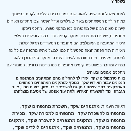
בשקד ?
לאחר שהחלטתם איפה לחגוג ישנם כמה דברים שעליכם לקחת בחשבון:
כמות הילדים המשתתפים באירוע, גילאים וגודל השטח שבו מתקיים האירוע!
קיימים סוגים רבים של מתנפחים כמו מתקני ספורט, מתקני דיסקו
מתנפחים, שערים מתנפחים, מתקני קפיצה וכו'.
במידה והילדים בגילאי
היסודי המתנפחים המומלצים הם מתנפחים המעודדים תרגול יכולות
מוטוריות תוך הפקת הנאה מקסימלית כמו למשל מתקן מתנפח עם קליעה
למטרה, מקפצת מים התורמת לשיפור היציבה, מתקני ספורט וכן הלאה.
במידה ומדובר בפעוטופת קיימים מתנפחים כמו בריכות כדורים, גימובורי עם
מתקנים מגוונים ובטוחים.
צוות טרמפולינו שקד יעזרו לך להחליט מהם המתקנים המתנפחים
הנכונים עבור האירוע שלך! בנוסף למתקנים המתפחים המהווים
האטרקציה בפני עצמה ניתן גם להשכיר דוכני מזון, בועות סבון, ציוד
הגברה ועוד להשערת האירוע ולתת עוד אפקט של מסיבה מוצלחת!
תגיות העמוד:
מתנפחים שקד
,
השכרת מתנפחים שקד
,
מתנפחים להשכרה שקד
,
מתנפחים למכירה שקד
,
מכירת
מתנפחים שקד
,
מתקנים מתנפחים להשכרה שקד
,
מתקנים
מתנפחים שקד
,
מתנפחים שקד
,
מתנפחים לילדים שקד
,