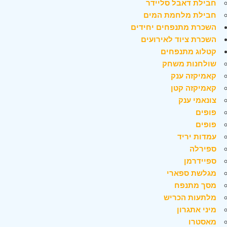
חבילת דאבל סליידר
חבילת מלחמת המים
השכרת מתנפחים יחידים
השכרת ציוד לאירועים
קטלוג מתנפחים
שולחנות משחק
קאמיקזה ענק
קאמיקזה קטן
צונאמי ענק
פופים
פופים
עמדות יריד
ספירלה
ספיידרמן
מגלשת ספארי
מסך מתנפח
מלתעות הכריש
מיני אתגרון
מאסטרו