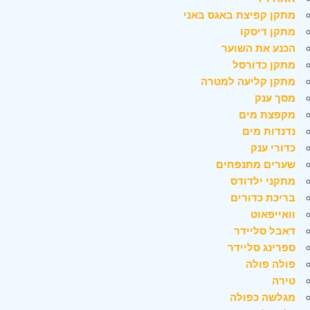
מתקן קפיצת באגס באני
מתקן דיסקו
הכנע את השוער
מתקן כדורסל
מתקן קליעה למטרה
מסך ענק
מקפצת מים
נדנדות מים
כדורי ענק
שערים מתנפחים
מתקני ילדודס
בריכת כדורים
וואייפאוט
דאבל סליידר
ספרינג סליידר
פולה פולה
טירה
מגלשה כפולה