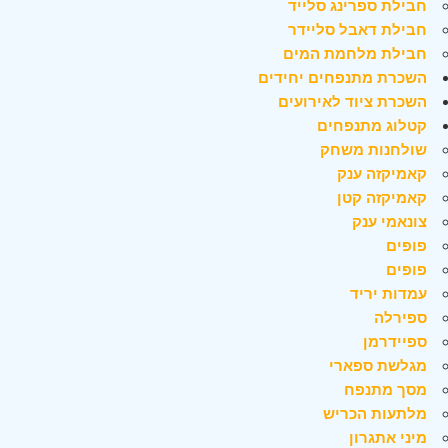
חבילת ספרינג סלייד
חבילת דאבל סליידר
חבילת מלחמת המים
השכרת מתנפחים יחידים
השכרת ציוד לאירועים
קטלוג מתנפחים
שולחנות משחק
קאמיקזה ענק
קאמיקזה קטן
צונאמי ענק
פופים
פופים
עמדות יריד
ספירלה
ספיידרמן
מגלשת ספארי
מסך מתנפח
מלתעות הכריש
מיני אתגרון