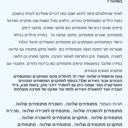
בשלווה ?
לאחר שהחלטתם איפה לחגוג ישנם כמה דברים שעליכם לקחת בחשבון:
כמות הילדים המשתתפים באירוע, גילאים וגודל השטח שבו מתקיים האירוע!
קיימים סוגים רבים של מתנפחים כמו מתקני ספורט, מתקני דיסקו
מתנפחים, שערים מתנפחים, מתקני קפיצה וכו'.
במידה והילדים בגילאי
היסודי המתנפחים המומלצים הם מתנפחים המעודדים תרגול יכולות
מוטוריות תוך הפקת הנאה מקסימלית כמו למשל מתקן מתנפח עם קליעה
למטרה, מקפצת מים התורמת לשיפור היציבה, מתקני ספורט וכן הלאה.
במידה ומדובר בפעוטופת קיימים מתנפחים כמו בריכות כדורים, גימובורי עם
מתקנים מגוונים ובטוחים.
צוות טרמפולינו שלווה יעזרו לך להחליט מהם המתקנים המתנפחים
הנכונים עבור האירוע שלך! בנוסף למתקנים המתפחים המהווים
האטרקציה בפני עצמה ניתן גם להשכיר דוכני מזון, בועות סבון, ציוד
הגברה ועוד להשערת האירוע ולתת עוד אפקט של מסיבה מוצלחת!
תגיות העמוד:
מתנפחים שלווה
,
השכרת מתנפחים שלווה
,
מתנפחים להשכרה שלווה
,
מתנפחים למכירה שלווה
,
מכירת
מתנפחים שלווה
,
מתקנים מתנפחים להשכרה שלווה
,
מתקנים מתנפחים שלווה
,
מתנפחים שלווה
,
מתנפחים