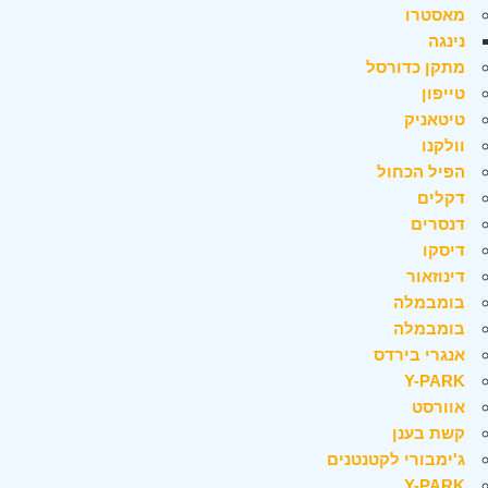
מאסטרו
נינגה
מתקן כדורסל
טייפון
טיטאניק
וולקנו
הפיל הכחול
דקלים
דנסרים
דיסקו
דינוזאור
בומבמלה
בומבמלה
אנגרי בירדס
Y-PARK
אוורסט
קשת בענן
ג'ימבורי לקטנטנים
Y-PARK