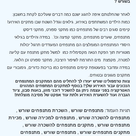
בשורש ?
לאחר שהחלטתם איפה לחגוג ישנם כמה דברים שעליכם לקחת בחשבון:
כמות הילדים המשתתפים באירוע, גילאים וגודל השטח שבו מתקיים האירוע!
קיימים סוגים רבים של מתנפחים כמו מתקני ספורט, מתקני דיסקו
מתנפחים, שערים מתנפחים, מתקני קפיצה וכו'.
במידה והילדים בגילאי
היסודי המתנפחים המומלצים הם מתנפחים המעודדים תרגול יכולות
מוטוריות תוך הפקת הנאה מקסימלית כמו למשל מתקן מתנפח עם קליעה
למטרה, מקפצת מים התורמת לשיפור היציבה, מתקני ספורט וכן הלאה.
במידה ומדובר בפעוטופת קיימים מתנפחים כמו בריכות כדורים, גימובורי עם
מתקנים מגוונים ובטוחים.
צוות טרמפולינו שורש יעזרו לך להחליט מהם המתקנים המתנפחים
הנכונים עבור האירוע שלך! בנוסף למתקנים המתפחים המהווים
האטרקציה בפני עצמה ניתן גם להשכיר דוכני מזון, בועות סבון, ציוד
הגברה ועוד להשערת האירוע ולתת עוד אפקט של מסיבה מוצלחת!
תגיות העמוד:
מתנפחים שורש
,
השכרת מתנפחים שורש
,
מתנפחים להשכרה שורש
,
מתנפחים למכירה שורש
,
מכירת
מתנפחים שורש
,
מתקנים מתנפחים להשכרה שורש
,
מתקנים מתנפחים שורש
,
מתנפחים שורש
,
מתנפחים