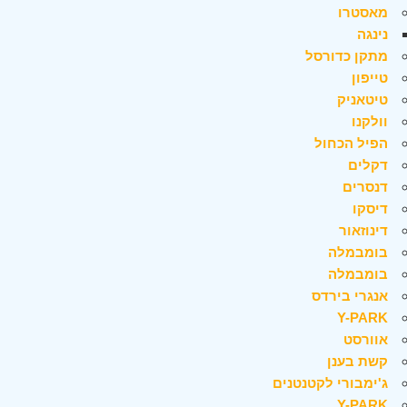
מאסטרו
נינגה
מתקן כדורסל
טייפון
טיטאניק
וולקנו
הפיל הכחול
דקלים
דנסרים
דיסקו
דינוזאור
בומבמלה
בומבמלה
אנגרי בירדס
Y-PARK
אוורסט
קשת בענן
ג'ימבורי לקטנטנים
Y-PARK