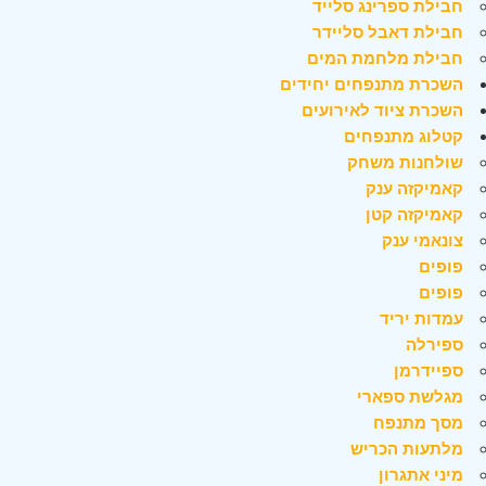
חבילת ספרינג סלייד
חבילת דאבל סליידר
חבילת מלחמת המים
השכרת מתנפחים יחידים
השכרת ציוד לאירועים
קטלוג מתנפחים
שולחנות משחק
קאמיקזה ענק
קאמיקזה קטן
צונאמי ענק
פופים
פופים
עמדות יריד
ספירלה
ספיידרמן
מגלשת ספארי
מסך מתנפח
מלתעות הכריש
מיני אתגרון