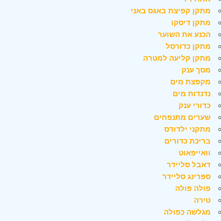
מתקן קפיצת באגס באני
מתקן דיסקו
הכנע את השוער
מתקן כדורסל
מתקן קליעה למטרה
מסך ענק
מקפצת מים
נדנדות מים
כדורי ענק
שערים מתנפחים
מתקני ילדודס
בריכת כדורים
וואייפאוט
דאבל סליידר
ספרינג סליידר
פולה פולה
טירה
מגלשה כפולה