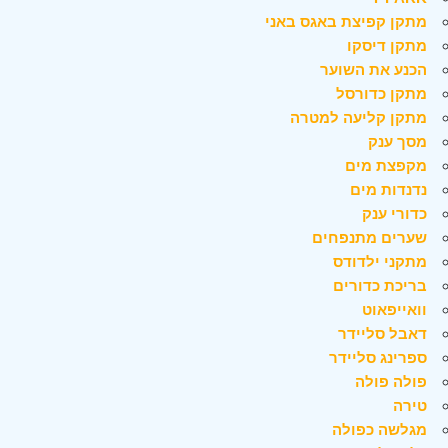
מתקן קפיצת באגס באני
מתקן דיסקו
הכנע את השוער
מתקן כדורסל
מתקן קליעה למטרה
מסך ענק
מקפצת מים
נדנדות מים
כדורי ענק
שערים מתנפחים
מתקני ילדודס
בריכת כדורים
וואייפאוט
דאבל סליידר
ספרינג סליידר
פולה פולה
טירה
מגלשה כפולה