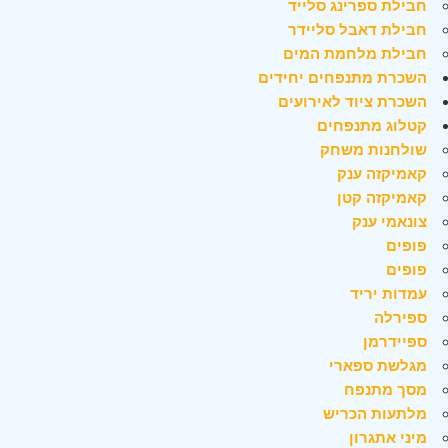
חבילת ספרינג סלייד
חבילת דאבל סליידר
חבילת מלחמת המים
השכרת מתנפחים יחידים
השכרת ציוד לאירועים
קטלוג מתנפחים
שולחנות משחק
קאמיקזה ענק
קאמיקזה קטן
צונאמי ענק
פופים
פופים
עמדות יריד
ספירלה
ספיידרמן
מגלשת ספארי
מסך מתנפח
מלתעות הכריש
מיני אתגרון