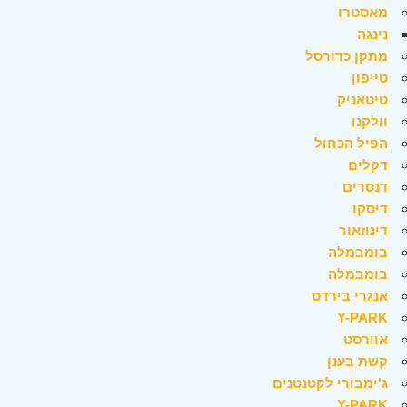
מאסטרו
נינגה
מתקן כדורסל
טייפון
טיטאניק
וולקנו
הפיל הכחול
דקלים
דנסרים
דיסקו
דינוזאור
בומבמלה
בומבמלה
אנגרי בירדס
Y-PARK
אוורסט
קשת בענן
ג'ימבורי לקטנטנים
Y-PARK