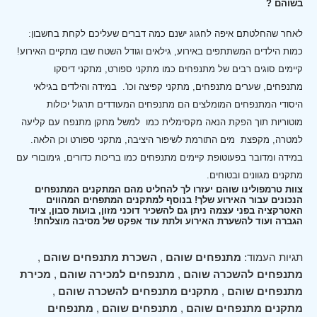
בשוהם ?
לאחר שהחלטתם איפה לחגוג ישנם כמה דברים שעליכם לקחת בחשבון:
כמות הילדים המשתתפים באירוע, גילאים וגודל השטח שבו מתקיים האירוע!
קיימים סוגים רבים של מתנפחים כמו מתקני ספורט, מתקני דיסקו
מתנפחים, שערים מתנפחים, מתקני קפיצה וכו'.
במידה והילדים בגילאי
היסודי המתנפחים המומלצים הם מתנפחים המעודדים תרגול יכולות
מוטוריות תוך הפקת הנאה מקסימלית כמו למשל מתקן מתנפח עם קליעה
למטרה, מקפצת מים התורמת לשיפור היציבה, מתקני ספורט וכן הלאה.
במידה ומדובר בפעוטופת קיימים מתנפחים כמו בריכות כדורים, גימובורי עם
מתקנים מגוונים ובטוחים.
צוות טרמפולינו שוהם יעזרו לך להחליט מהם המתקנים המתנפחים
הנכונים עבור האירוע שלך! בנוסף למתקנים המתפחים המהווים
האטרקציה בפני עצמה ניתן גם להשכיר דוכני מזון, בועות סבון, ציוד
הגברה ועוד להשערת האירוע ולתת עוד אפקט של מסיבה מוצלחת!
תגיות העמוד:
מתנפחים שוהם
,
השכרת מתנפחים שוהם
,
מתנפחים להשכרה שוהם
,
מתנפחים למכירה שוהם
,
מכירת
מתנפחים שוהם
,
מתקנים מתנפחים להשכרה שוהם
,
מתקנים מתנפחים שוהם
,
מתנפחים שוהם
,
מתנפחים