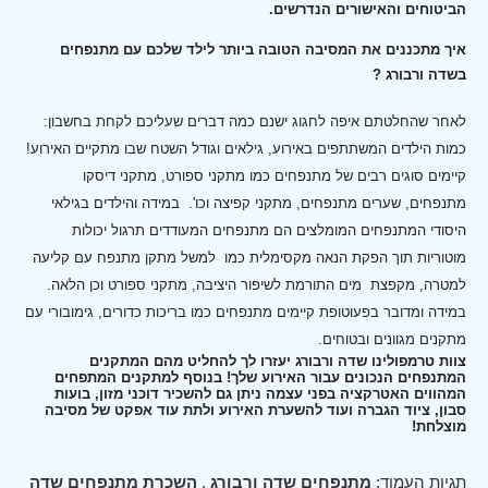
הביטוחים והאישורים הנדרשים.
איך מתכננים את המסיבה הטובה ביותר לילד שלכם עם מתנפחים
בשדה ורבורג ?
לאחר שהחלטתם איפה לחגוג ישנם כמה דברים שעליכם לקחת בחשבון:
כמות הילדים המשתתפים באירוע, גילאים וגודל השטח שבו מתקיים האירוע!
קיימים סוגים רבים של מתנפחים כמו מתקני ספורט, מתקני דיסקו
מתנפחים, שערים מתנפחים, מתקני קפיצה וכו'.
במידה והילדים בגילאי
היסודי המתנפחים המומלצים הם מתנפחים המעודדים תרגול יכולות
מוטוריות תוך הפקת הנאה מקסימלית כמו למשל מתקן מתנפח עם קליעה
למטרה, מקפצת מים התורמת לשיפור היציבה, מתקני ספורט וכן הלאה.
במידה ומדובר בפעוטופת קיימים מתנפחים כמו בריכות כדורים, גימובורי עם
מתקנים מגוונים ובטוחים.
צוות טרמפולינו שדה ורבורג יעזרו לך להחליט מהם המתקנים
המתנפחים הנכונים עבור האירוע שלך! בנוסף למתקנים המתפחים
המהווים האטרקציה בפני עצמה ניתן גם להשכיר דוכני מזון, בועות
סבון, ציוד הגברה ועוד להשערת האירוע ולתת עוד אפקט של מסיבה
מוצלחת!
תגיות העמוד:
מתנפחים שדה ורבורג
,
השכרת מתנפחים שדה