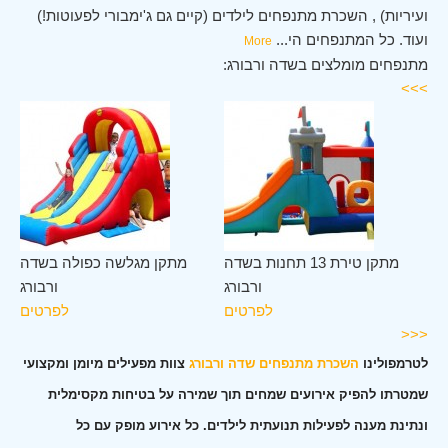
ועיריות) , השכרת מתנפחים לילדים (קיים גם ג'ימבורי לפעוטות!)
ועוד. כל המתנפחים הי
...
More
מתנפחים מומלצים בשדה ורבורג:
>>>
רג
מתקן טירת 13 תחנות בשדה
מתקן מגלשה כפולה בשדה
ים
ורבורג
ורבורג
לפרטים
לפרטים
<<<
לטרמפולינו
השכרת מתנפחים שדה ורבורג
צוות מפעילים מיומן ומקצועי
שמטרתו להפיק אירועים שמחים תוך שמירה על בטיחות מקסימלית
ונתינת מענה לפעילות תנועתית לילדים. כל אירוע מופק עם כל