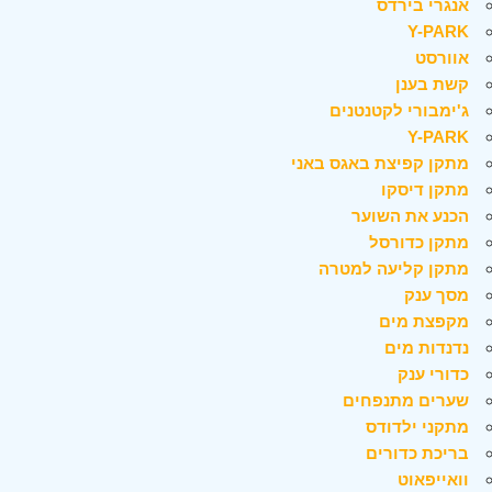
אנגרי בירדס
Y-PARK
אוורסט
קשת בענן
ג'ימבורי לקטנטנים
Y-PARK
מתקן קפיצת באגס באני
מתקן דיסקו
הכנע את השוער
מתקן כדורסל
מתקן קליעה למטרה
מסך ענק
מקפצת מים
נדנדות מים
כדורי ענק
שערים מתנפחים
מתקני ילדודס
בריכת כדורים
וואייפאוט