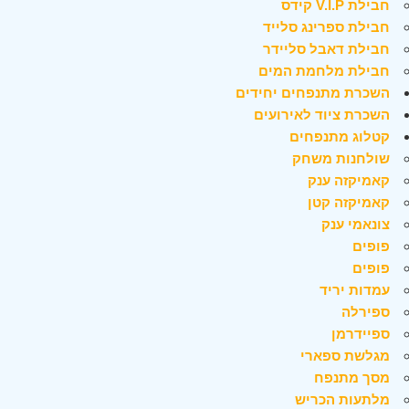
חבילת V.I.P קידס
חבילת ספרינג סלייד
חבילת דאבל סליידר
חבילת מלחמת המים
השכרת מתנפחים יחידים
השכרת ציוד לאירועים
קטלוג מתנפחים
שולחנות משחק
קאמיקזה ענק
קאמיקזה קטן
צונאמי ענק
פופים
פופים
עמדות יריד
ספירלה
ספיידרמן
מגלשת ספארי
מסך מתנפח
מלתעות הכריש