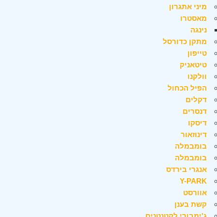
מיני אתגרון
מאסטרו
נינגה
מתקן כדורסל
טייפון
טיטאניק
וולקנו
הפיל הכחול
דקלים
דנסרים
דיסקו
דינוזאור
בומבמלה
בומבמלה
אנגרי בירדס
Y-PARK
אוורסט
קשת בענן
ג'ימבורי לקטנטנים