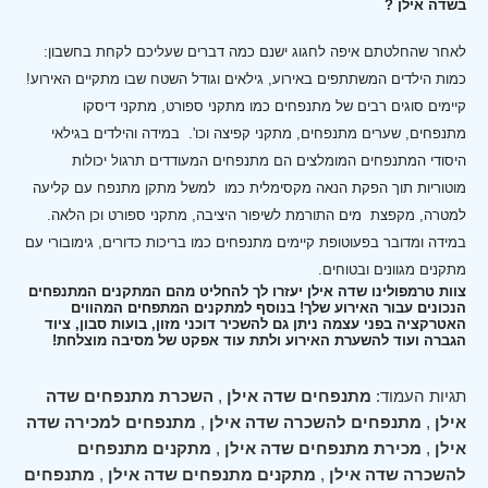
בשדה אילן ?
לאחר שהחלטתם איפה לחגוג ישנם כמה דברים שעליכם לקחת בחשבון:
כמות הילדים המשתתפים באירוע, גילאים וגודל השטח שבו מתקיים האירוע!
קיימים סוגים רבים של מתנפחים כמו מתקני ספורט, מתקני דיסקו
מתנפחים, שערים מתנפחים, מתקני קפיצה וכו'.
במידה והילדים בגילאי
היסודי המתנפחים המומלצים הם מתנפחים המעודדים תרגול יכולות
מוטוריות תוך הפקת הנאה מקסימלית כמו למשל מתקן מתנפח עם קליעה
למטרה, מקפצת מים התורמת לשיפור היציבה, מתקני ספורט וכן הלאה.
במידה ומדובר בפעוטופת קיימים מתנפחים כמו בריכות כדורים, גימובורי עם
מתקנים מגוונים ובטוחים.
צוות טרמפולינו שדה אילן יעזרו לך להחליט מהם המתקנים המתנפחים
הנכונים עבור האירוע שלך! בנוסף למתקנים המתפחים המהווים
האטרקציה בפני עצמה ניתן גם להשכיר דוכני מזון, בועות סבון, ציוד
הגברה ועוד להשערת האירוע ולתת עוד אפקט של מסיבה מוצלחת!
תגיות העמוד:
מתנפחים שדה אילן
,
השכרת מתנפחים שדה
אילן
,
מתנפחים להשכרה שדה אילן
,
מתנפחים למכירה שדה
אילן
,
מכירת מתנפחים שדה אילן
,
מתקנים מתנפחים
להשכרה שדה אילן
,
מתקנים מתנפחים שדה אילן
,
מתנפחים