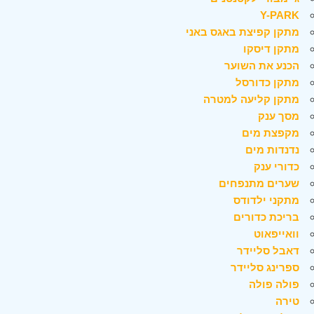
Y-PARK
מתקן קפיצת באגס באני
מתקן דיסקו
הכנע את השוער
מתקן כדורסל
מתקן קליעה למטרה
מסך ענק
מקפצת מים
נדנדות מים
כדורי ענק
שערים מתנפחים
מתקני ילדודס
בריכת כדורים
וואייפאוט
דאבל סליידר
ספרינג סליידר
פולה פולה
טירה