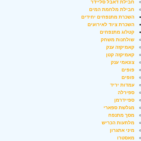
חבילת דאבל סליידר
חבילת מלחמת המים
השכרת מתנפחים יחידים
השכרת ציוד לאירועים
קטלוג מתנפחים
שולחנות משחק
קאמיקזה ענק
קאמיקזה קטן
צונאמי ענק
פופים
פופים
עמדות יריד
ספירלה
ספיידרמן
מגלשת ספארי
מסך מתנפח
מלתעות הכריש
מיני אתגרון
מאסטרו