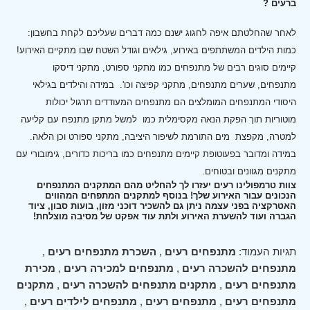
ברעים ?
לאחר שהחלטתם איפה לחגוג ישנם כמה דברים שעליכם לקחת בחשבון:
כמות הילדים המשתתפים באירוע, גילאים וגודל השטח שבו מתקיים האירוע!
קיימים סוגים רבים של מתנפחים כמו מתקני ספורט, מתקני דיסקו
מתנפחים, שערים מתנפחים, מתקני קפיצה וכו'.
במידה והילדים בגילאי
היסודי המתנפחים המומלצים הם מתנפחים המעודדים תרגול יכולות
מוטוריות תוך הפקת הנאה מקסימלית כמו למשל מתקן מתנפח עם קליעה
למטרה, מקפצת מים התורמת לשיפור היציבה, מתקני ספורט וכן הלאה.
במידה ומדובר בפעוטופת קיימים מתנפחים כמו בריכות כדורים, גימובורי עם
מתקנים מגוונים ובטוחים.
צוות טרמפולינו רעים יעזרו לך להחליט מהם המתקנים המתנפחים
הנכונים עבור האירוע שלך! בנוסף למתקנים המתפחים המהווים
האטרקציה בפני עצמה ניתן גם להשכיר דוכני מזון, בועות סבון, ציוד
הגברה ועוד להשערת האירוע ולתת עוד אפקט של מסיבה מוצלחת!
תגיות העמוד:
מתנפחים רעים
,
השכרת מתנפחים רעים
,
מתנפחים להשכרה רעים
,
מתנפחים למכירה רעים
,
מכירת
מתנפחים רעים
,
מתקנים מתנפחים להשכרה רעים
,
מתקנים
מתנפחים רעים
,
מתנפחים רעים
,
מתנפחים לילדים רעים
,