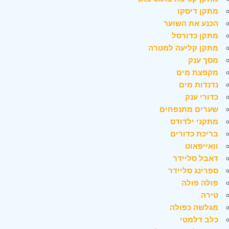
מתקן דיסקו
הכנע את השוער
מתקן כדורסל
מתקן קליעה למטרה
מסך ענק
מקפצת מים
נדנדות מים
כדורי ענק
שערים מתנפחים
מתקני ילדודס
בריכת כדורים
וואייפאוט
דאבל סליידר
ספרינג סליידר
פולה פולה
טירה
מגלשה כפולה
כלב דלמטי