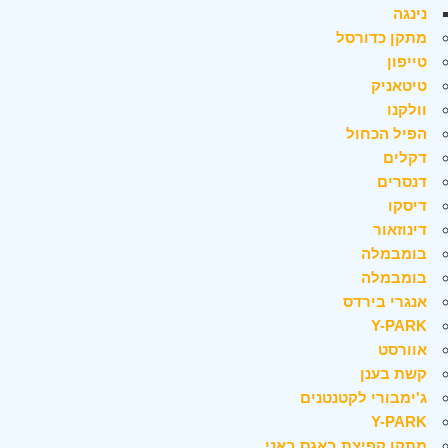
נינגה
מתקן כדורסל
טייפון
טיטאניק
וולקנו
הפיל הכחול
דקלים
דנסרים
דיסקו
דינוזאור
בומבמלה
בומבמלה
אנגרי בירדס
Y-PARK
אוורסט
קשת בענן
ג'ימבורי לקטנטנים
Y-PARK
מתקן קפיצת באגס באני