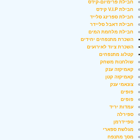
חבילת פרימיום-קידס
חבילת V.I.P קידס
חבילת ספרינג סלייד
חבילת דאבל סליידר
חבילת מלחמת המים
השכרת מתנפחים יחידים
השכרת ציוד לאירועים
קטלוג מתנפחים
שולחנות משחק
קאמיקזה ענק
קאמיקזה קטן
צונאמי ענק
פופים
פופים
עמדות יריד
ספירלה
ספיידרמן
מגלשת ספארי
מסך מתנפח