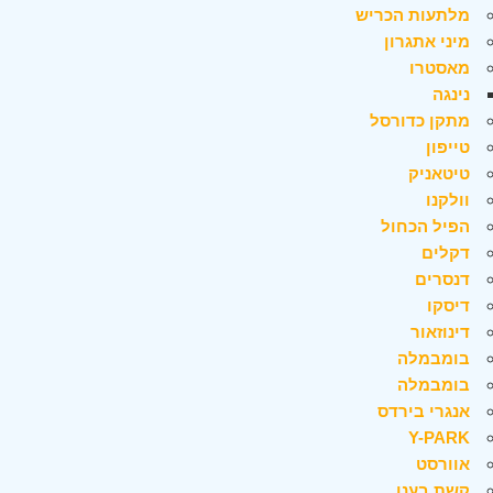
מלתעות הכריש
מיני אתגרון
מאסטרו
נינגה
מתקן כדורסל
טייפון
טיטאניק
וולקנו
הפיל הכחול
דקלים
דנסרים
דיסקו
דינוזאור
בומבמלה
בומבמלה
אנגרי בירדס
Y-PARK
אוורסט
קשת בענן