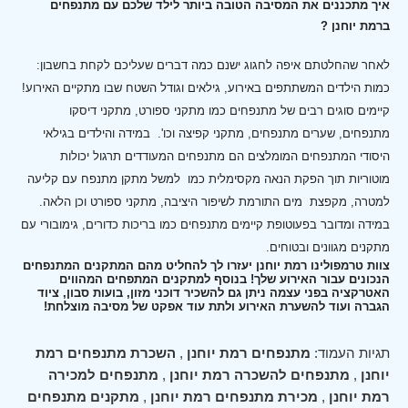
איך מתכננים את המסיבה הטובה ביותר לילד שלכם עם מתנפחים
ברמת יוחנן ?
לאחר שהחלטתם איפה לחגוג ישנם כמה דברים שעליכם לקחת בחשבון:
כמות הילדים המשתתפים באירוע, גילאים וגודל השטח שבו מתקיים האירוע!
קיימים סוגים רבים של מתנפחים כמו מתקני ספורט, מתקני דיסקו
מתנפחים, שערים מתנפחים, מתקני קפיצה וכו'.
במידה והילדים בגילאי
היסודי המתנפחים המומלצים הם מתנפחים המעודדים תרגול יכולות
מוטוריות תוך הפקת הנאה מקסימלית כמו למשל מתקן מתנפח עם קליעה
למטרה, מקפצת מים התורמת לשיפור היציבה, מתקני ספורט וכן הלאה.
במידה ומדובר בפעוטופת קיימים מתנפחים כמו בריכות כדורים, גימובורי עם
מתקנים מגוונים ובטוחים.
צוות טרמפולינו רמת יוחנן יעזרו לך להחליט מהם המתקנים המתנפחים
הנכונים עבור האירוע שלך! בנוסף למתקנים המתפחים המהווים
האטרקציה בפני עצמה ניתן גם להשכיר דוכני מזון, בועות סבון, ציוד
הגברה ועוד להשערת האירוע ולתת עוד אפקט של מסיבה מוצלחת!
תגיות העמוד:
מתנפחים רמת יוחנן
,
השכרת מתנפחים רמת
יוחנן
,
מתנפחים להשכרה רמת יוחנן
,
מתנפחים למכירה
רמת יוחנן
,
מכירת מתנפחים רמת יוחנן
,
מתקנים מתנפחים