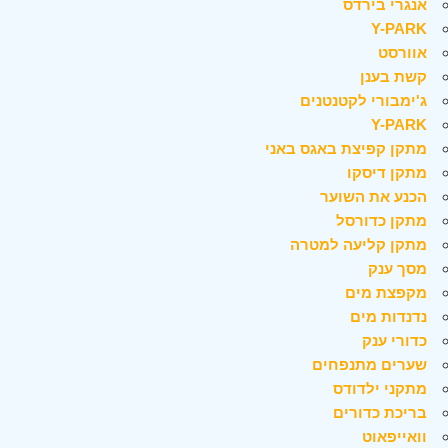
אנגרי בירדס
Y-PARK
אוורסט
קשת בענן
ג'ימבורי לקטנטנים
Y-PARK
מתקן קפיצת באגס באני
מתקן דיסקו
הכנע את השוער
מתקן כדורסל
מתקן קליעה למטרה
מסך ענק
מקפצת מים
נדנדות מים
כדורי ענק
שערים מתנפחים
מתקני ילדודס
בריכת כדורים
וואייפאוט