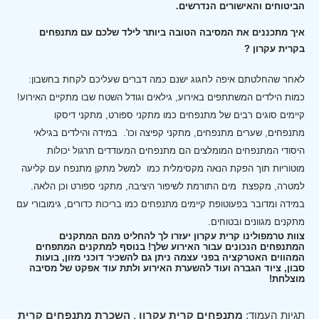
הביטוחים והאישורים הנדרשים.
איך מתכננים את המסיבה הטובה ביותר לילד שלכם עם מתנפחים
בקרית עקרון ?
לאחר שהחלטתם איפה לחגוג ישנם כמה דברים שעליכם לקחת בחשבון:
כמות הילדים המשתתפים באירוע, גילאים וגודל השטח שבו מתקיים האירוע!
קיימים סוגים רבים של מתנפחים כמו מתקני ספורט, מתקני דיסקו
מתנפחים, שערים מתנפחים, מתקני קפיצה וכו'.
במידה והילדים בגילאי
היסודי המתנפחים המומלצים הם מתנפחים המעודדים תרגול יכולות
מוטוריות תוך הפקת הנאה מקסימלית כמו למשל מתקן מתנפח עם קליעה
למטרה, מקפצת מים התורמת לשיפור היציבה, מתקני ספורט וכן הלאה.
במידה ומדובר בפעוטופת קיימים מתנפחים כמו בריכות כדורים, גימובורי עם
מתקנים מגוונים ובטוחים.
צוות טרמפולינו קרית עקרון יעזרו לך להחליט מהם המתקנים
המתנפחים הנכונים עבור האירוע שלך! בנוסף למתקנים המתפחים
המהווים האטרקציה בפני עצמה ניתן גם להשכיר דוכני מזון, בועות
סבון, ציוד הגברה ועוד להשערת האירוע ולתת עוד אפקט של מסיבה
מוצלחת!
תגיות העמוד:
מתנפחים קרית עקרון
,
השכרת מתנפחים קרית