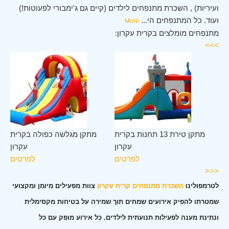
ועיריות) , השכרת מתנפחים לילדים (קיים גם ג'ימבורי לפעוטות!)
ועוד. כל המתנפחים הי
...
More
מתנפחים מומלצים בקרית עקרון:
>>>
ון
מתקן טירת 13 תחנות בקרית
מתקן מגלשה כפולה בקרית
ים
עקרון
עקרון
לפרטים
לפרטים
<<<
לטרמפולינו
השכרת מתנפחים קרית עקרון
צוות מפעילים מיומן ומקצועי
שמטרתו להפיק אירועים שמחים תוך שמירה על בטיחות מקסימלית
ונתינת מענה לפעילות תנועתית לילדים. כל אירוע מופק עם כל