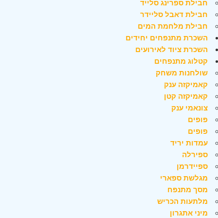
חבילת ספרינג סלייד
חבילת דאבל סליידר
חבילת מלחמת המים
השכרת מתנפחים יחידים
השכרת ציוד לאירועים
קטלוג מתנפחים
שולחנות משחק
קאמיקזה ענק
קאמיקזה קטן
צונאמי ענק
פופים
פופים
עמדות יריד
ספירלה
ספיידרמן
מגלשת ספארי
מסך מתנפח
מלתעות הכריש
מיני אתגרון