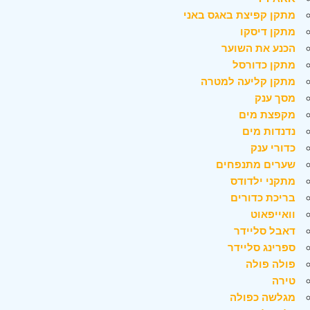
מתקן קפיצת באגס באני
מתקן דיסקו
הכנע את השוער
מתקן כדורסל
מתקן קליעה למטרה
מסך ענק
מקפצת מים
נדנדות מים
כדורי ענק
שערים מתנפחים
מתקני ילדודס
בריכת כדורים
וואייפאוט
דאבל סליידר
ספרינג סליידר
פולה פולה
טירה
מגלשה כפולה