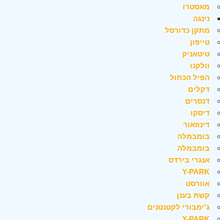
מאסטרו
נינגה
מתקן כדורסל
טייפון
טיטאניק
וולקנו
הפיל הכחול
דקלים
דנסרים
דיסקו
דינוזאור
בומבמלה
בומבמלה
אנגרי בירדס
Y-PARK
אוורסט
קשת בענן
ג'ימבורי לקטנטנים
Y-PARK