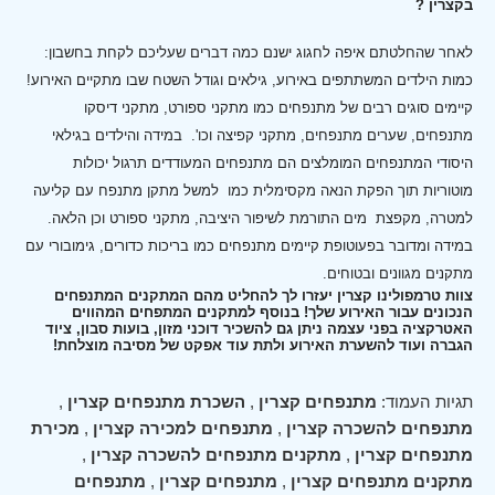
בקצרין ?
לאחר שהחלטתם איפה לחגוג ישנם כמה דברים שעליכם לקחת בחשבון:
כמות הילדים המשתתפים באירוע, גילאים וגודל השטח שבו מתקיים האירוע!
קיימים סוגים רבים של מתנפחים כמו מתקני ספורט, מתקני דיסקו
מתנפחים, שערים מתנפחים, מתקני קפיצה וכו'.
במידה והילדים בגילאי
היסודי המתנפחים המומלצים הם מתנפחים המעודדים תרגול יכולות
מוטוריות תוך הפקת הנאה מקסימלית כמו למשל מתקן מתנפח עם קליעה
למטרה, מקפצת מים התורמת לשיפור היציבה, מתקני ספורט וכן הלאה.
במידה ומדובר בפעוטופת קיימים מתנפחים כמו בריכות כדורים, גימובורי עם
מתקנים מגוונים ובטוחים.
צוות טרמפולינו קצרין יעזרו לך להחליט מהם המתקנים המתנפחים
הנכונים עבור האירוע שלך! בנוסף למתקנים המתפחים המהווים
האטרקציה בפני עצמה ניתן גם להשכיר דוכני מזון, בועות סבון, ציוד
הגברה ועוד להשערת האירוע ולתת עוד אפקט של מסיבה מוצלחת!
תגיות העמוד:
מתנפחים קצרין
,
השכרת מתנפחים קצרין
,
מתנפחים להשכרה קצרין
,
מתנפחים למכירה קצרין
,
מכירת
מתנפחים קצרין
,
מתקנים מתנפחים להשכרה קצרין
,
מתקנים מתנפחים קצרין
,
מתנפחים קצרין
,
מתנפחים