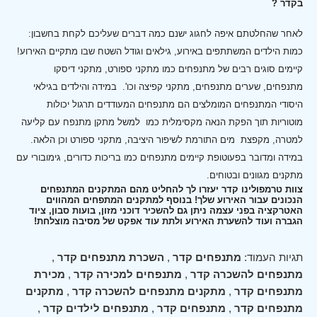
בקדר ?
לאחר שהחלטתם איפה לחגוג ישנם כמה דברים שעליכם לקחת בחשבון:
כמות הילדים המשתתפים באירוע, גילאים וגודל השטח שבו מתקיים האירוע!
קיימים סוגים רבים של מתנפחים כמו מתקני ספורט, מתקני דיסקו
מתנפחים, שערים מתנפחים, מתקני קפיצה וכו'.
במידה והילדים בגילאי
היסודי המתנפחים המומלצים הם מתנפחים המעודדים תרגול יכולות
מוטוריות תוך הפקת הנאה מקסימלית כמו למשל מתקן מתנפח עם קליעה
למטרה, מקפצת מים התורמת לשיפור היציבה, מתקני ספורט וכן הלאה.
במידה ומדובר בפעוטופת קיימים מתנפחים כמו בריכות כדורים, גימובורי עם
מתקנים מגוונים ובטוחים.
צוות טרמפולינו קדר יעזרו לך להחליט מהם המתקנים המתנפחים
הנכונים עבור האירוע שלך! בנוסף למתקנים המתפחים המהווים
האטרקציה בפני עצמה ניתן גם להשכיר דוכני מזון, בועות סבון, ציוד
הגברה ועוד להשערת האירוע ולתת עוד אפקט של מסיבה מוצלחת!
תגיות העמוד:
מתנפחים קדר
,
השכרת מתנפחים קדר
,
מתנפחים להשכרה קדר
,
מתנפחים למכירה קדר
,
מכירת
מתנפחים קדר
,
מתקנים מתנפחים להשכרה קדר
,
מתקנים
מתנפחים קדר
,
מתנפחים קדר
,
מתנפחים לילדים קדר
,