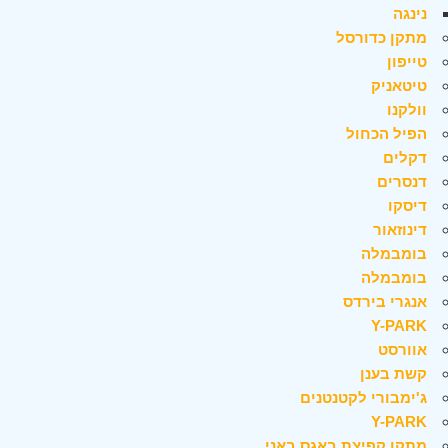
נינגה
מתקן כדורסל
טייפון
טיטאניק
וולקנו
הפיל הכחול
דקלים
דנסרים
דיסקו
דינוזאור
בומבמלה
בומבמלה
אנגרי בירדס
Y-PARK
אוורסט
קשת בענן
ג'ימבורי לקטנטנים
Y-PARK
מתקן קפיצת באגס באני