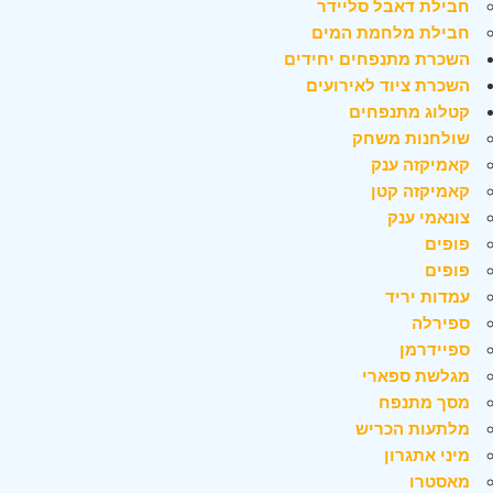
חבילת דאבל סליידר
חבילת מלחמת המים
השכרת מתנפחים יחידים
השכרת ציוד לאירועים
קטלוג מתנפחים
שולחנות משחק
קאמיקזה ענק
קאמיקזה קטן
צונאמי ענק
פופים
פופים
עמדות יריד
ספירלה
ספיידרמן
מגלשת ספארי
מסך מתנפח
מלתעות הכריש
מיני אתגרון
מאסטרו