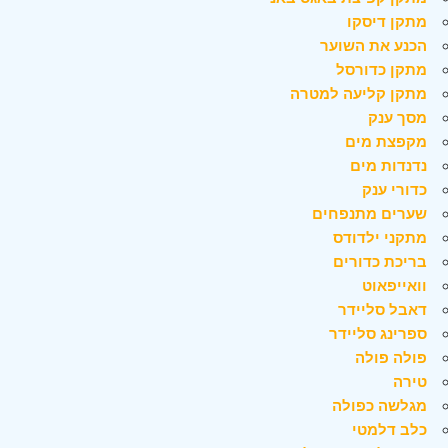
מתקן דיסקו
הכנע את השוער
מתקן כדורסל
מתקן קליעה למטרה
מסך ענק
מקפצת מים
נדנדות מים
כדורי ענק
שערים מתנפחים
מתקני ילדודס
בריכת כדורים
וואייפאוט
דאבל סליידר
ספרינג סליידר
פולה פולה
טירה
מגלשה כפולה
כלב דלמטי