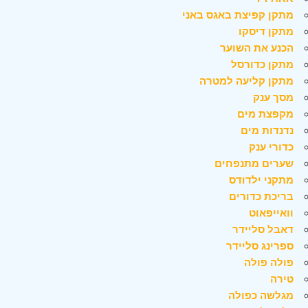
מתקן קפיצת באגס באני
מתקן דיסקו
הכנע את השוער
מתקן כדורסל
מתקן קליעה למטרה
מסך ענק
מקפצת מים
נדנדות מים
כדורי ענק
שערים מתנפחים
מתקני ילדודס
בריכת כדורים
וואייפאוט
דאבל סליידר
ספרינג סליידר
פולה פולה
טירה
מגלשה כפולה