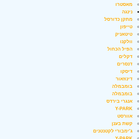
מאסטרו
נינגה
מתקן כדורסל
טייפון
טיטאניק
וולקנו
הפיל הכחול
דקלים
דנסרים
דיסקו
דינוזאור
בומבמלה
בומבמלה
אנגרי בירדס
Y-PARK
אוורסט
קשת בענן
ג'ימבורי לקטנטנים
Y-PARK