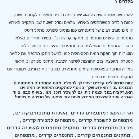
בקדרים ?
לאחר שהחלטתם איפה לחגוג ישנם כמה דברים שעליכם לקחת בחשבון:
כמות הילדים המשתתפים באירוע, גילאים וגודל השטח שבו מתקיים האירוע!
קיימים סוגים רבים של מתנפחים כמו מתקני ספורט, מתקני דיסקו
מתנפחים, שערים מתנפחים, מתקני קפיצה וכו'.
במידה והילדים בגילאי
היסודי המתנפחים המומלצים הם מתנפחים המעודדים תרגול יכולות
מוטוריות תוך הפקת הנאה מקסימלית כמו למשל מתקן מתנפח עם קליעה
למטרה, מקפצת מים התורמת לשיפור היציבה, מתקני ספורט וכן הלאה.
במידה ומדובר בפעוטופת קיימים מתנפחים כמו בריכות כדורים, גימובורי עם
מתקנים מגוונים ובטוחים.
צוות טרמפולינו קדרים יעזרו לך להחליט מהם המתקנים המתנפחים
הנכונים עבור האירוע שלך! בנוסף למתקנים המתפחים המהווים
האטרקציה בפני עצמה ניתן גם להשכיר דוכני מזון, בועות סבון, ציוד
הגברה ועוד להשערת האירוע ולתת עוד אפקט של מסיבה מוצלחת!
תגיות העמוד:
מתנפחים קדרים
,
השכרת מתנפחים קדרים
,
מתנפחים להשכרה קדרים
,
מתנפחים למכירה קדרים
,
מכירת מתנפחים קדרים
,
מתקנים מתנפחים להשכרה קדרים
,
מתקנים מתנפחים קדרים
,
מתנפחים קדרים
,
מתנפחים