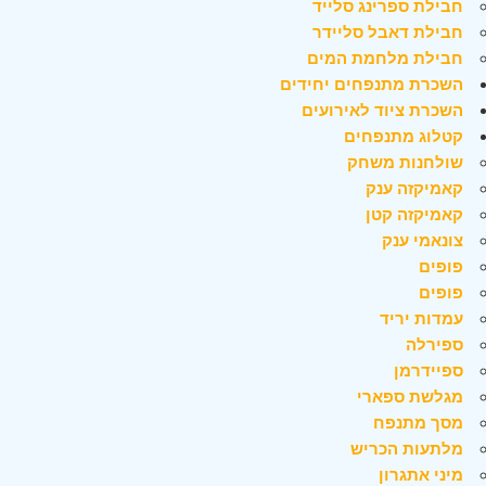
חבילת ספרינג סלייד
חבילת דאבל סליידר
חבילת מלחמת המים
השכרת מתנפחים יחידים
השכרת ציוד לאירועים
קטלוג מתנפחים
שולחנות משחק
קאמיקזה ענק
קאמיקזה קטן
צונאמי ענק
פופים
פופים
עמדות יריד
ספירלה
ספיידרמן
מגלשת ספארי
מסך מתנפח
מלתעות הכריש
מיני אתגרון