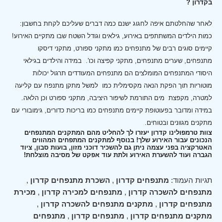
בקדרון ?
לאחר שהחלטתם איפה לחגוג ישנם כמה דברים שעליכם לקחת בחשבון:
כמות הילדים המשתתפים באירוע, גילאים וגודל השטח שבו מתקיים האירוע!
קיימים סוגים רבים של מתנפחים כמו מתקני ספורט, מתקני דיסקו
מתנפחים, שערים מתנפחים, מתקני קפיצה וכו'.
במידה והילדים בגילאי
היסודי המתנפחים המומלצים הם מתנפחים המעודדים תרגול יכולות
מוטוריות תוך הפקת הנאה מקסימלית כמו למשל מתקן מתנפח עם קליעה
למטרה, מקפצת מים התורמת לשיפור היציבה, מתקני ספורט וכן הלאה.
במידה ומדובר בפעוטופת קיימים מתנפחים כמו בריכות כדורים, גימובורי עם
מתקנים מגוונים ובטוחים.
צוות טרמפולינו קדרון יעזרו לך להחליט מהם המתקנים המתנפחים
הנכונים עבור האירוע שלך! בנוסף למתקנים המתפחים המהווים
האטרקציה בפני עצמה ניתן גם להשכיר דוכני מזון, בועות סבון, ציוד
הגברה ועוד להשערת האירוע ולתת עוד אפקט של מסיבה מוצלחת!
תגיות העמוד:
מתנפחים קדרון
,
השכרת מתנפחים קדרון
,
מתנפחים להשכרה קדרון
,
מתנפחים למכירה קדרון
,
מכירת
מתנפחים קדרון
,
מתקנים מתנפחים להשכרה קדרון
,
מתקנים מתנפחים קדרון
,
מתנפחים קדרון
,
מתנפחים