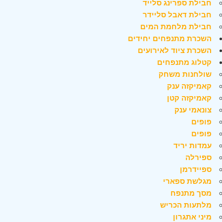
חבילת ספרינג סלייד
חבילת דאבל סליידר
חבילת מלחמת המים
השכרת מתנפחים יחידים
השכרת ציוד לאירועים
קטלוג מתנפחים
שולחנות משחק
קאמיקזה ענק
קאמיקזה קטן
צונאמי ענק
פופים
פופים
עמדות יריד
ספירלה
ספיידרמן
מגלשת ספארי
מסך מתנפח
מלתעות הכריש
מיני אתגרון