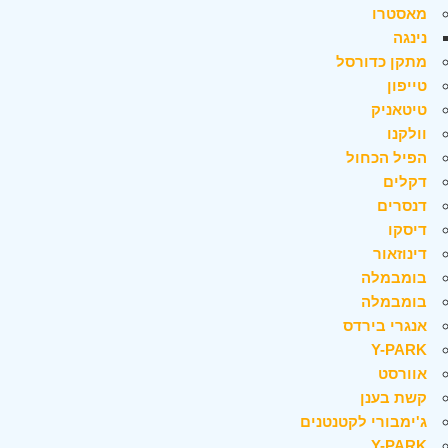
מאסטרו
נינגה
מתקן כדורסל
טייפון
טיטאניק
וולקנו
הפיל הכחול
דקלים
דנסרים
דיסקו
דינוזאור
בומבמלה
בומבמלה
אנגרי בירדס
Y-PARK
אוורסט
קשת בענן
ג'ימבורי לקטנטנים
Y-PARK