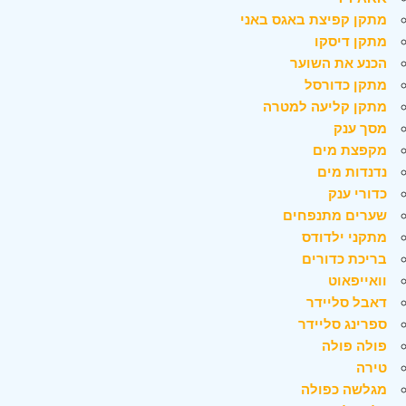
מתקן קפיצת באגס באני
מתקן דיסקו
הכנע את השוער
מתקן כדורסל
מתקן קליעה למטרה
מסך ענק
מקפצת מים
נדנדות מים
כדורי ענק
שערים מתנפחים
מתקני ילדודס
בריכת כדורים
וואייפאוט
דאבל סליידר
ספרינג סליידר
פולה פולה
טירה
מגלשה כפולה