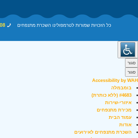
כל הזכויות שמורות לטרמפולינו השכרת מתנפחים
08
סגור
סגור
Accessibility by WAH
בומבמלה
#4683 (ללא כותרת)
איזורי-שירות
מכירת מתנפחים
עמוד הבית
אודות
השכרת מתנפחים לאירועים