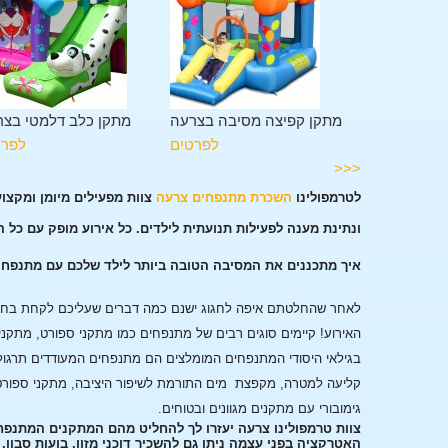
מגלשה בצרעה
מתקן קפיצה מסיבה בצרעה
מתקן כלב דלמטי בצר
לפרטים
לפרטים
לפרט
<<<
לטרמפולינו
השכרת מתנפחים צרעה
צוות מפעילים מיומן ומקצו
ונתינת מענה לפעילות תנועתית לילדים. כל אירוע מופק עם כל 
איך מתכננים את המסיבה הטובה ביותר לילד שלכם עם מתנפח
לאחר שהחלטתם איפה לחגוג ישנם כמה דברים שעליכם לקחת בחשבו
האירוע!
קיימים סוגים רבים של מתנפחים כמו מתקני ספורט, מתקני
בגילאי היסודי המתנפחים המומלצים הם מתנפחים המעודדים תרגול
קליעה למטרה, מקפצת מים התורמת לשיפור היציבה, מתקני ספורט
גימובורי עם מתקנים מגוונים ובטוחים.
צוות טרמפולינו צרעה יעזרו לך להחליט מהם המתקנים המתנפח
האטרקציה בפני עצמה ניתן גם להשכיר דוכני מזון, בועות סבון