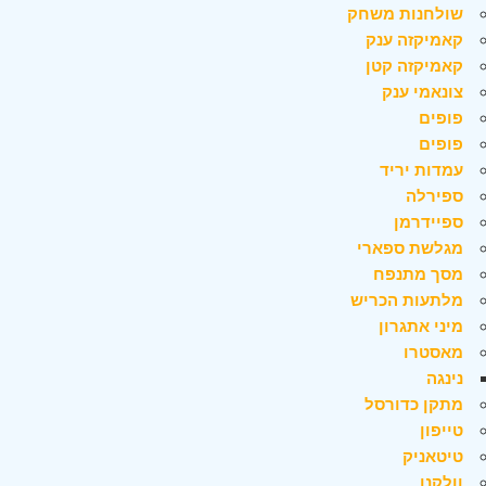
שולחנות משחק
קאמיקזה ענק
קאמיקזה קטן
צונאמי ענק
פופים
פופים
עמדות יריד
ספירלה
ספיידרמן
מגלשת ספארי
מסך מתנפח
מלתעות הכריש
מיני אתגרון
מאסטרו
נינגה
מתקן כדורסל
טייפון
טיטאניק
וולקנו