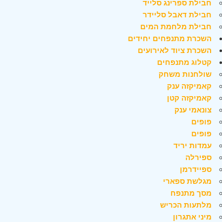
חבילת ספרינג סלייד
חבילת דאבל סליידר
חבילת מלחמת המים
השכרת מתנפחים יחידים
השכרת ציוד לאירועים
קטלוג מתנפחים
שולחנות משחק
קאמיקזה ענק
קאמיקזה קטן
צונאמי ענק
פופים
פופים
עמדות יריד
ספירלה
ספיידרמן
מגלשת ספארי
מסך מתנפח
מלתעות הכריש
מיני אתגרון