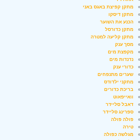
מתקן קפיצת באגס באני
מתקן דיסקו
הכנע את השוער
מתקן כדורסל
מתקן קליעה למטרה
מסך ענק
מקפצת מים
נדנדות מים
כדורי ענק
שערים מתנפחים
מתקני ילדודס
בריכת כדורים
וואייפאוט
דאבל סליידר
ספרינג סליידר
פולה פולה
טירה
מגלשה כפולה