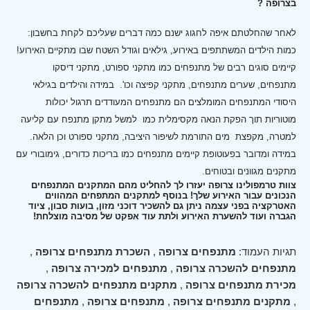
בצרופה ?
לאחר שהחלטתם איפה לחגוג ישנם כמה דברים שעליכם לקחת בחשבון:
כמות הילדים המשתתפים באירוע, גילאים וגודל השטח שבו מתקיים האירוע!
קיימים סוגים רבים של מתנפחים כמו מתקני ספורט, מתקני דיסקו
מתנפחים, שערים מתנפחים, מתקני קפיצה וכו'.
במידה והילדים בגילאי
היסודי המתנפחים המומלצים הם מתנפחים המעודדים תרגול יכולות
מוטוריות תוך הפקת הנאה מקסימלית כמו למשל מתקן מתנפח עם קליעה
למטרה, מקפצת מים התורמת לשיפור היציבה, מתקני ספורט וכן הלאה.
במידה ומדובר בפעוטופת קיימים מתנפחים כמו בריכות כדורים, גימובורי עם
מתקנים מגוונים ובטוחים.
צוות טרמפולינו צרופה יעזרו לך להחליט מהם המתקנים המתנפחים
הנכונים עבור האירוע שלך! בנוסף למתקנים המתפחים המהווים
האטרקציה בפני עצמה ניתן גם להשכיר דוכני מזון, בועות סבון, ציוד
הגברה ועוד להשערת האירוע ולתת עוד אפקט של מסיבה מוצלחת!
תגיות העמוד:
מתנפחים צרופה
,
השכרת מתנפחים צרופה
,
מתנפחים להשכרה צרופה
,
מתנפחים למכירה צרופה
,
מכירת מתנפחים צרופה
,
מתקנים מתנפחים להשכרה צרופה
,
מתקנים מתנפחים צרופה
,
מתנפחים צרופה
,
מתנפחים