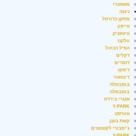
מאסטרו
נינגה
מתקן כדורסל
טייפון
טיטאניק
וולקנו
הפיל הכחול
דקלים
דנסרים
דיסקו
דינוזאור
בומבמלה
בומבמלה
אנגרי בירדס
Y-PARK
אוורסט
קשת בענן
ג'ימבורי לקטנטנים
Y-PARK