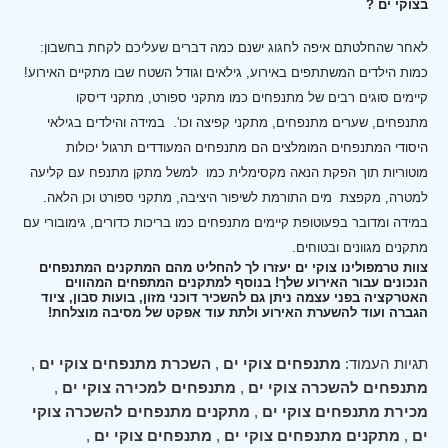
בצוקי ים ?
לאחר שהחלטתם איפה לחגוג ישנם כמה דברים שעליכם לקחת בחשבון:
כמות הילדים המשתתפים באירוע, גילאים וגודל השטח שבו מתקיים האירוע!
קיימים סוגים רבים של מתנפחים כמו מתקני ספורט, מתקני דיסקו
מתנפחים, שערים מתנפחים, מתקני קפיצה וכו'.
במידה והילדים בגילאי
היסודי המתנפחים המומלצים הם מתנפחים המעודדים תרגול יכולות
מוטוריות תוך הפקת הנאה מקסימלית כמו למשל מתקן מתנפח עם קליעה
למטרה, מקפצת מים התורמת לשיפור היציבה, מתקני ספורט וכן הלאה.
במידה ומדובר בפעוטופת קיימים מתנפחים כמו בריכות כדורים, גימובורי עם
מתקנים מגוונים ובטוחים.
צוות טרמפולינו צוקי ים יעזרו לך להחליט מהם המתקנים המתנפחים
הנכונים עבור האירוע שלך! בנוסף למתקנים המתפחים המהווים
האטרקציה בפני עצמה ניתן גם להשכיר דוכני מזון, בועות סבון, ציוד
הגברה ועוד להשערת האירוע ולתת עוד אפקט של מסיבה מוצלחת!
תגיות העמוד:
מתנפחים צוקי ים
,
השכרת מתנפחים צוקי ים
,
מתנפחים להשכרה צוקי ים
,
מתנפחים למכירה צוקי ים
,
מכירת מתנפחים צוקי ים
,
מתקנים מתנפחים להשכרה צוקי
ים
,
מתקנים מתנפחים צוקי ים
,
מתנפחים צוקי ים
,