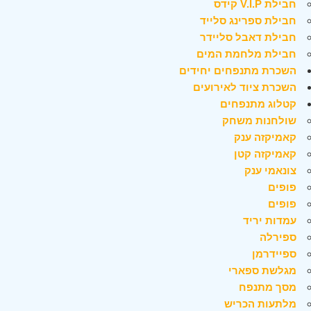
חבילת V.I.P קידס
חבילת ספרינג סלייד
חבילת דאבל סליידר
חבילת מלחמת המים
השכרת מתנפחים יחידים
השכרת ציוד לאירועים
קטלוג מתנפחים
שולחנות משחק
קאמיקזה ענק
קאמיקזה קטן
צונאמי ענק
פופים
פופים
עמדות יריד
ספירלה
ספיידרמן
מגלשת ספארי
מסך מתנפח
מלתעות הכריש