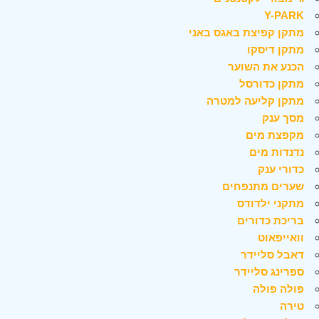
Y-PARK
מתקן קפיצת באגס באני
מתקן דיסקו
הכנע את השוער
מתקן כדורסל
מתקן קליעה למטרה
מסך ענק
מקפצת מים
נדנדות מים
כדורי ענק
שערים מתנפחים
מתקני ילדודס
בריכת כדורים
וואייפאוט
דאבל סליידר
ספרינג סליידר
פולה פולה
טירה