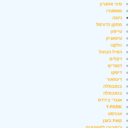
מיני אתגרון
מאסטרו
נינגה
מתקן כדורסל
טייפון
טיטאניק
וולקנו
הפיל הכחול
דקלים
דנסרים
דיסקו
דינוזאור
בומבמלה
בומבמלה
אנגרי בירדס
Y-PARK
אוורסט
קשת בענן
ג'ימבורי לקטנטנים