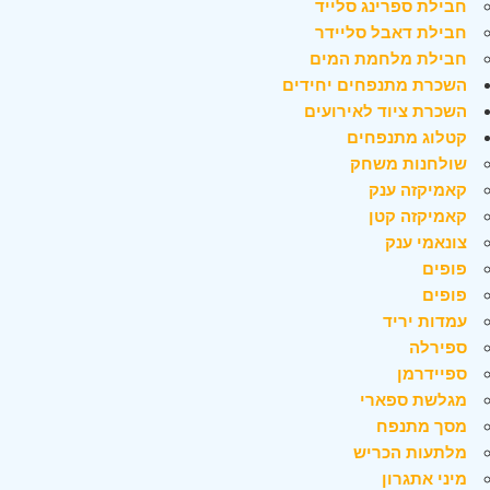
חבילת ספרינג סלייד
חבילת דאבל סליידר
חבילת מלחמת המים
השכרת מתנפחים יחידים
השכרת ציוד לאירועים
קטלוג מתנפחים
שולחנות משחק
קאמיקזה ענק
קאמיקזה קטן
צונאמי ענק
פופים
פופים
עמדות יריד
ספירלה
ספיידרמן
מגלשת ספארי
מסך מתנפח
מלתעות הכריש
מיני אתגרון