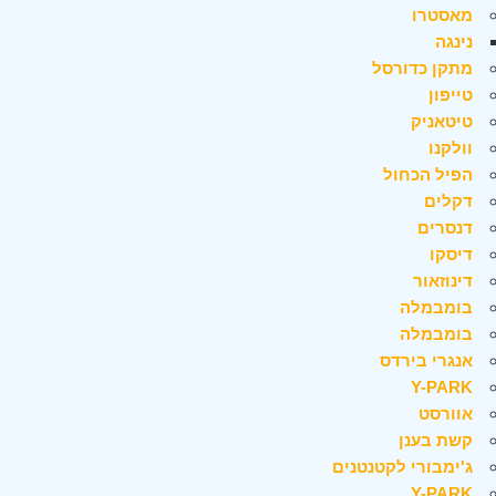
מאסטרו
נינגה
מתקן כדורסל
טייפון
טיטאניק
וולקנו
הפיל הכחול
דקלים
דנסרים
דיסקו
דינוזאור
בומבמלה
בומבמלה
אנגרי בירדס
Y-PARK
אוורסט
קשת בענן
ג'ימבורי לקטנטנים
Y-PARK