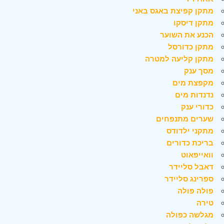
מתקן קפיצת באגס באני
מתקן דיסקו
הכנע את השוער
מתקן כדורסל
מתקן קליעה למטרה
מסך ענק
מקפצת מים
נדנדות מים
כדורי ענק
שערים מתנפחים
מתקני ילדודס
בריכת כדורים
וואייפאוט
דאבל סליידר
ספרינג סליידר
פולה פולה
טירה
מגלשה כפולה