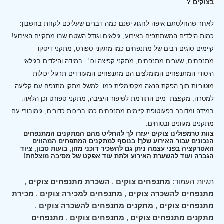
בצוקים ?
לאחר שהחלטתם איפה לחגוג ישנם כמה דברים שעליכם לקחת בחשבון:
כמות הילדים המשתתפים באירוע, גילאים וגודל השטח שבו מתקיים האירוע!
קיימים סוגים רבים של מתנפחים כמו מתקני ספורט, מתקני דיסקו
מתנפחים, שערים מתנפחים, מתקני קפיצה וכו'.
במידה והילדים בגילאי
היסודי המתנפחים המומלצים הם מתנפחים המעודדים תרגול יכולות
מוטוריות תוך הפקת הנאה מקסימלית כמו למשל מתקן מתנפח עם קליעה
למטרה, מקפצת מים התורמת לשיפור היציבה, מתקני ספורט וכן הלאה.
במידה ומדובר בפעוטופת קיימים מתנפחים כמו בריכות כדורים, גימובורי עם
מתקנים מגוונים ובטוחים.
צוות טרמפולינו צוקים יעזרו לך להחליט מהם המתקנים המתנפחים
הנכונים עבור האירוע שלך! בנוסף למתקנים המתפחים המהווים
האטרקציה בפני עצמה ניתן גם להשכיר דוכני מזון, בועות סבון, ציוד
הגברה ועוד להשערת האירוע ולתת עוד אפקט של מסיבה מוצלחת!
תגיות העמוד:
מתנפחים צוקים
,
השכרת מתנפחים צוקים
,
מתנפחים להשכרה צוקים
,
מתנפחים למכירה צוקים
,
מכירת
מתנפחים צוקים
,
מתקנים מתנפחים להשכרה צוקים
,
מתקנים מתנפחים צוקים
,
מתנפחים צוקים
,
מתנפחים