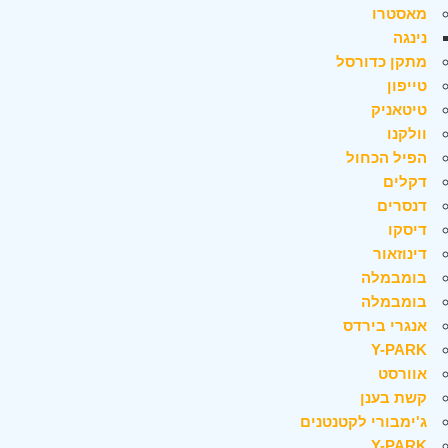
מאסטרו
נינגה
מתקן כדורסל
טייפון
טיטאניק
וולקנו
הפיל הכחול
דקלים
דנסרים
דיסקו
דינוזאור
בומבמלה
בומבמלה
אנגרי בירדס
Y-PARK
אוורסט
קשת בענן
ג'ימבורי לקטנטנים
Y-PARK