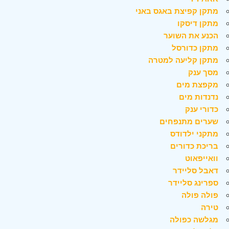
מתקן קפיצת באגס באני
מתקן דיסקו
הכנע את השוער
מתקן כדורסל
מתקן קליעה למטרה
מסך ענק
מקפצת מים
נדנדות מים
כדורי ענק
שערים מתנפחים
מתקני ילדודס
בריכת כדורים
וואייפאוט
דאבל סליידר
ספרינג סליידר
פולה פולה
טירה
מגלשה כפולה