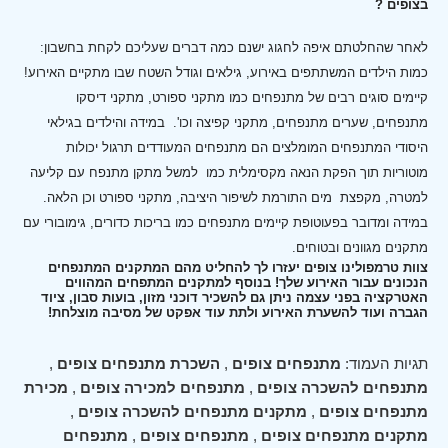
בצופים ?
לאחר שהחלטתם איפה לחגוג ישנם כמה דברים שעליכם לקחת בחשבון:
כמות הילדים המשתתפים באירוע, גילאים וגודל השטח שבו מתקיים האירוע!
קיימים סוגים רבים של מתנפחים כמו מתקני ספורט, מתקני דיסקו
מתנפחים, שערים מתנפחים, מתקני קפיצה וכו'.
במידה והילדים בגילאי
היסודי המתנפחים המומלצים הם מתנפחים המעודדים תרגול יכולות
מוטוריות תוך הפקת הנאה מקסימלית כמו למשל מתקן מתנפח עם קליעה
למטרה, מקפצת מים התורמת לשיפור היציבה, מתקני ספורט וכן הלאה.
במידה ומדובר בפעוטופת קיימים מתנפחים כמו בריכות כדורים, גימובורי עם
מתקנים מגוונים ובטוחים.
צוות טרמפולינו צופים יעזרו לך להחליט מהם המתקנים המתנפחים
הנכונים עבור האירוע שלך! בנוסף למתקנים המתפחים המהווים
האטרקציה בפני עצמה ניתן גם להשכיר דוכני מזון, בועות סבון, ציוד
הגברה ועוד להשערת האירוע ולתת עוד אפקט של מסיבה מוצלחת!
תגיות העמוד:
מתנפחים צופים
,
השכרת מתנפחים צופים
,
מתנפחים להשכרה צופים
,
מתנפחים למכירה צופים
,
מכירת
מתנפחים צופים
,
מתקנים מתנפחים להשכרה צופים
,
מתקנים מתנפחים צופים
,
מתנפחים צופים
,
מתנפחים