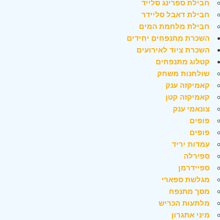
חבילת ספרינג סלייד
חבילת דאבל סליידר
חבילת מלחמת המים
השכרת מתנפחים יחידים
השכרת ציוד לאירועים
קטלוג מתנפחים
שולחנות משחק
קאמיקזה ענק
קאמיקזה קטן
צונאמי ענק
פופים
פופים
עמדות יריד
ספירלה
ספיידרמן
מגלשת ספארי
מסך מתנפח
מלתעות הכריש
מיני אתגרון