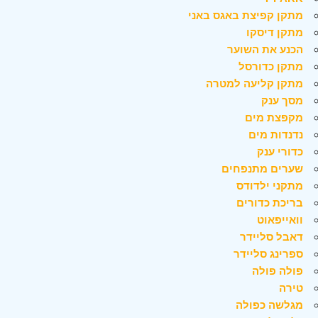
מתקן קפיצת באגס באני
מתקן דיסקו
הכנע את השוער
מתקן כדורסל
מתקן קליעה למטרה
מסך ענק
מקפצת מים
נדנדות מים
כדורי ענק
שערים מתנפחים
מתקני ילדודס
בריכת כדורים
וואייפאוט
דאבל סליידר
ספרינג סליידר
פולה פולה
טירה
מגלשה כפולה