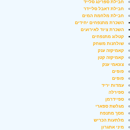
חבילת ספרינג סלייד
חבילת דאבל סליידר
חבילת מלחמת המים
השכרת מתנפחים יחידים
השכרת ציוד לאירועים
קטלוג מתנפחים
שולחנות משחק
קאמיקזה ענק
קאמיקזה קטן
צונאמי ענק
פופים
פופים
עמדות יריד
ספירלה
ספיידרמן
מגלשת ספארי
מסך מתנפח
מלתעות הכריש
מיני אתגרון