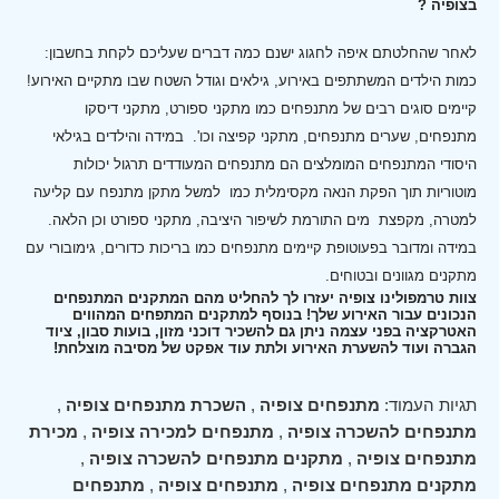
בצופיה ?
לאחר שהחלטתם איפה לחגוג ישנם כמה דברים שעליכם לקחת בחשבון:
כמות הילדים המשתתפים באירוע, גילאים וגודל השטח שבו מתקיים האירוע!
קיימים סוגים רבים של מתנפחים כמו מתקני ספורט, מתקני דיסקו
מתנפחים, שערים מתנפחים, מתקני קפיצה וכו'.
במידה והילדים בגילאי
היסודי המתנפחים המומלצים הם מתנפחים המעודדים תרגול יכולות
מוטוריות תוך הפקת הנאה מקסימלית כמו למשל מתקן מתנפח עם קליעה
למטרה, מקפצת מים התורמת לשיפור היציבה, מתקני ספורט וכן הלאה.
במידה ומדובר בפעוטופת קיימים מתנפחים כמו בריכות כדורים, גימובורי עם
מתקנים מגוונים ובטוחים.
צוות טרמפולינו צופיה יעזרו לך להחליט מהם המתקנים המתנפחים
הנכונים עבור האירוע שלך! בנוסף למתקנים המתפחים המהווים
האטרקציה בפני עצמה ניתן גם להשכיר דוכני מזון, בועות סבון, ציוד
הגברה ועוד להשערת האירוע ולתת עוד אפקט של מסיבה מוצלחת!
תגיות העמוד:
מתנפחים צופיה
,
השכרת מתנפחים צופיה
,
מתנפחים להשכרה צופיה
,
מתנפחים למכירה צופיה
,
מכירת
מתנפחים צופיה
,
מתקנים מתנפחים להשכרה צופיה
,
מתקנים מתנפחים צופיה
,
מתנפחים צופיה
,
מתנפחים