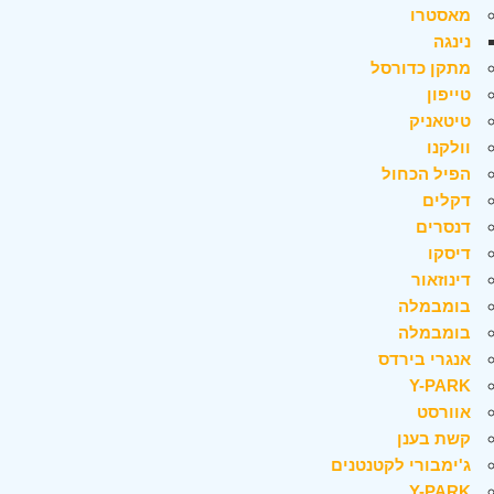
מאסטרו
נינגה
מתקן כדורסל
טייפון
טיטאניק
וולקנו
הפיל הכחול
דקלים
דנסרים
דיסקו
דינוזאור
בומבמלה
בומבמלה
אנגרי בירדס
Y-PARK
אוורסט
קשת בענן
ג'ימבורי לקטנטנים
Y-PARK