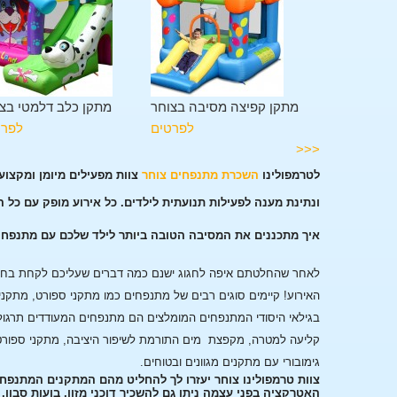
מגלשה בצוחר
מתקן קפיצה מסיבה בצוחר
מתקן כלב דלמטי בצ
לפרטים
לפרטים
לפרט
<<<
לטרמפולינו
השכרת מתנפחים צוחר
צוות מפעילים מיומן ומקצו
ונתינת מענה לפעילות תנועתית לילדים. כל אירוע מופק עם כל 
איך מתכננים את המסיבה הטובה ביותר לילד שלכם עם מתנפחי
לאחר שהחלטתם איפה לחגוג ישנם כמה דברים שעליכם לקחת בחשבו
האירוע!
קיימים סוגים רבים של מתנפחים כמו מתקני ספורט, מתקני
בגילאי היסודי המתנפחים המומלצים הם מתנפחים המעודדים תרגול
קליעה למטרה, מקפצת מים התורמת לשיפור היציבה, מתקני ספורט
גימובורי עם מתקנים מגוונים ובטוחים.
צוות טרמפולינו צוחר יעזרו לך להחליט מהם המתקנים המתנפחי
האטרקציה בפני עצמה ניתן גם להשכיר דוכני מזון, בועות סבון