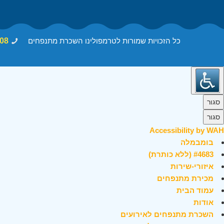
כל הזכויות שמורות לטרמפולינו השכרת מתנפחים
08
סגור
סגור
Accessibility by WAH
בומבמלה
#4683 (ללא כותרת)
איזורי-שירות
מכירת מתנפחים
עמוד הבית
אודות
השכרת מתנפחים לאירועים