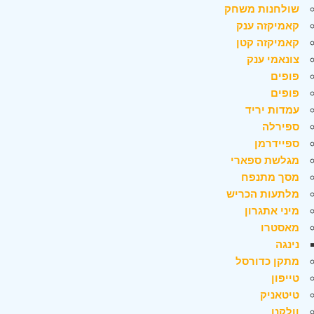
שולחנות משחק
קאמיקזה ענק
קאמיקזה קטן
צונאמי ענק
פופים
פופים
עמדות יריד
ספירלה
ספיידרמן
מגלשת ספארי
מסך מתנפח
מלתעות הכריש
מיני אתגרון
מאסטרו
נינגה
מתקן כדורסל
טייפון
טיטאניק
וולקנו