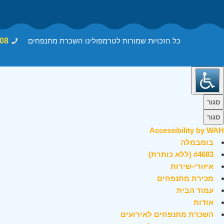
כל הזכויות שמורות לטרמפולינו השכרת מתנפחים
08
סגור
סגור
Accessibility by WAH
בומבמלה
#4683 (ללא כותרת)
איזורי-שירות
מכירת מתנפחים
עמוד הבית
אודות
השכרת מתנפחים לאירועים