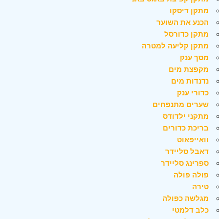
מתקן דיסקו
הכנע את השוער
מתקן כדורסל
מתקן קליעה למטרה
מסך ענק
מקפצת מים
נדנדות מים
כדורי ענק
שערים מתנפחים
מתקני ילדודס
בריכת כדורים
וואייפאוט
דאבל סליידר
ספרינג סליידר
פולה פולה
טירה
מגלשה כפולה
כלב דלמטי