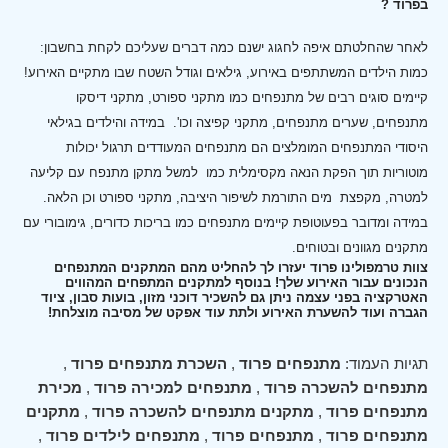
בפרוד ?
לאחר שהחלטתם איפה לחגוג ישנם כמה דברים שעליכם לקחת בחשבון:
כמות הילדים המשתתפים באירוע, גילאים וגודל השטח שבו מתקיים האירוע!
קיימים סוגים רבים של מתנפחים כמו מתקני ספורט, מתקני דיסקו
מתנפחים, שערים מתנפחים, מתקני קפיצה וכו'.
במידה והילדים בגילאי
היסודי המתנפחים המומלצים הם מתנפחים המעודדים תרגול יכולות
מוטוריות תוך הפקת הנאה מקסימלית כמו למשל מתקן מתנפח עם קליעה
למטרה, מקפצת מים התורמת לשיפור היציבה, מתקני ספורט וכן הלאה.
במידה ומדובר בפעוטופת קיימים מתנפחים כמו בריכות כדורים, גימובורי עם
מתקנים מגוונים ובטוחים.
צוות טרמפולינו פרוד יעזרו לך להחליט מהם המתקנים המתנפחים
הנכונים עבור האירוע שלך! בנוסף למתקנים המתפחים המהווים
האטרקציה בפני עצמה ניתן גם להשכיר דוכני מזון, בועות סבון, ציוד
הגברה ועוד להשערת האירוע ולתת עוד אפקט של מסיבה מוצלחת!
תגיות העמוד:
מתנפחים פרוד
,
השכרת מתנפחים פרוד
,
מתנפחים להשכרה פרוד
,
מתנפחים למכירה פרוד
,
מכירת
מתנפחים פרוד
,
מתקנים מתנפחים להשכרה פרוד
,
מתקנים
מתנפחים פרוד
,
מתנפחים פרוד
,
מתנפחים לילדים פרוד
,