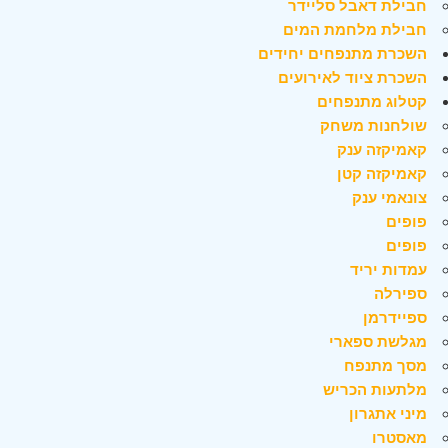
חבילת דאבל סליידר
חבילת מלחמת המים
השכרת מתנפחים יחידים
השכרת ציוד לאירועים
קטלוג מתנפחים
שולחנות משחק
קאמיקזה ענק
קאמיקזה קטן
צונאמי ענק
פופים
פופים
עמדות יריד
ספירלה
ספיידרמן
מגלשת ספארי
מסך מתנפח
מלתעות הכריש
מיני אתגרון
מאסטרו