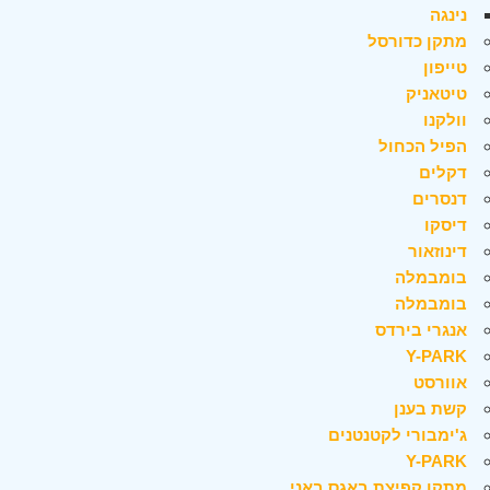
נינגה
מתקן כדורסל
טייפון
טיטאניק
וולקנו
הפיל הכחול
דקלים
דנסרים
דיסקו
דינוזאור
בומבמלה
בומבמלה
אנגרי בירדס
Y-PARK
אוורסט
קשת בענן
ג'ימבורי לקטנטנים
Y-PARK
מתקן קפיצת באגס באני