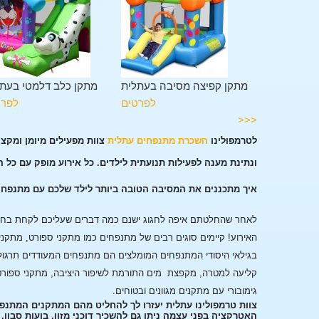
גלשה בעתלית
מתקן קפיצה מסיבה בעתלית
מתקן כלב דלמטי בעת
לפרטים
לפרטים
לפרט
<<<
לטרמפולינו
השכרת מתנפחים עתלית
צוות מפעילים מיומן ומקצ
ונתינת מענה לפעילות תנועתית לילדים. כל אירוע מופק עם כל 
איך מתכננים את המסיבה הטובה ביותר לילד שלכם עם מתנפח
לאחר שהחלטתם איפה לחגוג ישנם כמה דברים שעליכם לקחת בחשבו
האירוע!
קיימים סוגים רבים של מתנפחים כמו מתקני ספורט, מתקני
בגילאי היסודי המתנפחים המומלצים הם מתנפחים המעודדים תרגול
קליעה למטרה, מקפצת מים התורמת לשיפור היציבה, מתקני ספורט
גימובורי עם מתקנים מגוונים ובטוחים.
צוות טרמפולינו עתלית יעזרו לך להחליט מהם המתקנים המתנפ
האטרקציה בפני עצמה ניתן גם להשכיר דוכני מזון, בועות סבון