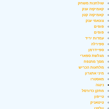
שולחנות משחק
קאמיקזה ענק
קאמיקזה קטן
צונאמי ענק
פופים
פופים
עמדות יריד
ספירלה
ספיידרמן
מגלשת ספארי
מסך מתנפח
מלתעות הכריש
מיני אתגרון
מאסטרו
נינגה
מתקן כדורסל
טייפון
טיטאניק
וולקנו