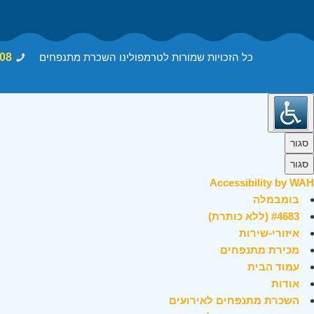
כל הזכויות שמורות לטרמפולינו השכרת מתנפחים
08
סגור
סגור
Accessibility by WAH
בומבמלה
#4683 (ללא כותרת)
איזורי-שירות
מכירת מתנפחים
עמוד הבית
אודות
השכרת מתנפחים לאירועים