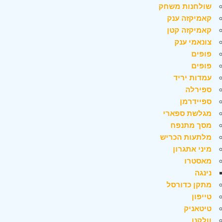
שולחנות משחק
קאמיקזה ענק
קאמיקזה קטן
צונאמי ענק
פופים
פופים
עמדות יריד
ספירלה
ספיידרמן
מגלשת ספארי
מסך מתנפח
מלתעות הכריש
מיני אתגרון
מאסטרו
נינגה
מתקן כדורסל
טייפון
טיטאניק
וולקנו