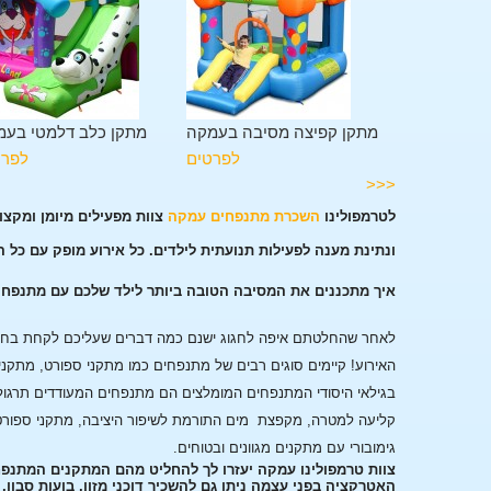
מגלשה בעמקה
מתקן קפיצה מסיבה בעמקה
מתקן כלב דלמטי בעמ
לפרטים
לפרטים
לפרט
<<<
לטרמפולינו
השכרת מתנפחים עמקה
צוות מפעילים מיומן ומקצ
ונתינת מענה לפעילות תנועתית לילדים. כל אירוע מופק עם כל 
איך מתכננים את המסיבה הטובה ביותר לילד שלכם עם מתנפח
לאחר שהחלטתם איפה לחגוג ישנם כמה דברים שעליכם לקחת בחשבו
האירוע!
קיימים סוגים רבים של מתנפחים כמו מתקני ספורט, מתקני
בגילאי היסודי המתנפחים המומלצים הם מתנפחים המעודדים תרגול
קליעה למטרה, מקפצת מים התורמת לשיפור היציבה, מתקני ספורט
גימובורי עם מתקנים מגוונים ובטוחים.
צוות טרמפולינו עמקה יעזרו לך להחליט מהם המתקנים המתנפח
האטרקציה בפני עצמה ניתן גם להשכיר דוכני מזון, בועות סבון