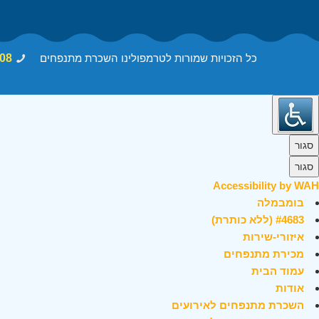
כל הזכויות שמורות לטרמפולינו השכרת מתנפחים
08
סגור
סגור
Accessibility by WAH
בומבמלה
#4683 (ללא כותרת)
איזורי-שירות
מכירת מתנפחים
עמוד הבית
אודות
השכרת מתנפחים לאירועים