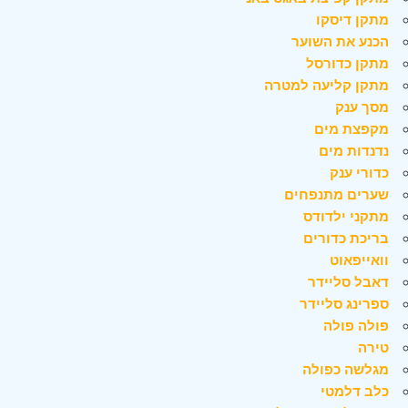
מתקן דיסקו
הכנע את השוער
מתקן כדורסל
מתקן קליעה למטרה
מסך ענק
מקפצת מים
נדנדות מים
כדורי ענק
שערים מתנפחים
מתקני ילדודס
בריכת כדורים
וואייפאוט
דאבל סליידר
ספרינג סליידר
פולה פולה
טירה
מגלשה כפולה
כלב דלמטי