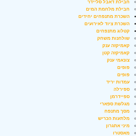
חבילת דאבל סליידר
חבילת מלחמת המים
השכרת מתנפחים יחידים
השכרת ציוד לאירועים
קטלוג מתנפחים
שולחנות משחק
קאמיקזה ענק
קאמיקזה קטן
צונאמי ענק
פופים
פופים
עמדות יריד
ספירלה
ספיידרמן
מגלשת ספארי
מסך מתנפח
מלתעות הכריש
מיני אתגרון
מאסטרו