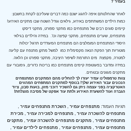
בעמיר ?
לאחר שהחלטתם איפה לחגוג ישנם כמה דברים שעליכם לקחת בחשבון:
כמות הילדים המשתתפים באירוע, גילאים וגודל השטח שבו מתקיים האירוע!
קיימים סוגים רבים של מתנפחים כמו מתקני ספורט, מתקני דיסקו
מתנפחים, שערים מתנפחים, מתקני קפיצה וכו'.
במידה והילדים בגילאי
היסודי המתנפחים המומלצים הם מתנפחים המעודדים תרגול יכולות
מוטוריות תוך הפקת הנאה מקסימלית כמו למשל מתקן מתנפח עם קליעה
למטרה, מקפצת מים התורמת לשיפור היציבה, מתקני ספורט וכן הלאה.
במידה ומדובר בפעוטופת קיימים מתנפחים כמו בריכות כדורים, גימובורי עם
מתקנים מגוונים ובטוחים.
צוות טרמפולינו עמיר יעזרו לך להחליט מהם המתקנים המתנפחים
הנכונים עבור האירוע שלך! בנוסף למתקנים המתפחים המהווים
האטרקציה בפני עצמה ניתן גם להשכיר דוכני מזון, בועות סבון, ציוד
הגברה ועוד להשערת האירוע ולתת עוד אפקט של מסיבה מוצלחת!
תגיות העמוד:
מתנפחים עמיר
,
השכרת מתנפחים עמיר
,
מתנפחים להשכרה עמיר
,
מתנפחים למכירה עמיר
,
מכירת
מתנפחים עמיר
,
מתקנים מתנפחים להשכרה עמיר
,
מתקנים
מתנפחים עמיר
,
מתנפחים עמיר
,
מתנפחים לילדים עמיר
,