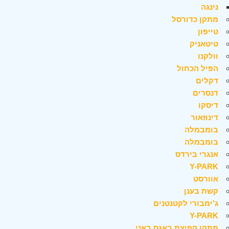
נינגה
מתקן כדורסל
טייפון
טיטאניק
וולקנו
הפיל הכחול
דקלים
דנסרים
דיסקו
דינוזאור
בומבמלה
בומבמלה
אנגרי בירדס
Y-PARK
אוורסט
קשת בענן
ג'ימבורי לקטנטנים
Y-PARK
מתקן קפיצת באגס באני