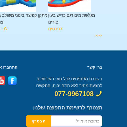
תקן משולב 11 פעילויות בעין
מגלשת מים דגם כריש בעין
מתקן קפיצה בינוני משולב ב
צורים
צורים
צו
לפרטים
לפרטים
לפרט
<<<
צרו קשר
התחברו אל
השכרת מתנפחים לכל סוגי האירועים!
להצעת מחיר ללא התחייבות, התקשרו
077-9967108
הצטרף לרשימת התפוצה שלנו: