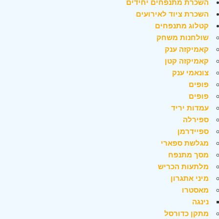
השכרת מתנפחים יחידים
השכרת ציוד לאירועים
קטלוג מתנפחים
שולחנות משחק
קאמיקזה ענק
קאמיקזה קטן
צונאמי ענק
פופים
פופים
עמדות יריד
ספירלה
ספיידרמן
מגלשת ספארי
מסך מתנפח
מלתעות הכריש
מיני אתגרון
מאסטרו
נינגה
מתקן כדורסל