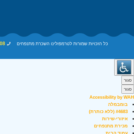
כל הזכויות שמורות לטרמפולינו השכרת מתנפחים
08
סגור
סגור
Accessibility by WAH
בומבמלה
#4683 (ללא כותרת)
איזורי-שירות
מכירת מתנפחים
עמוד הבית