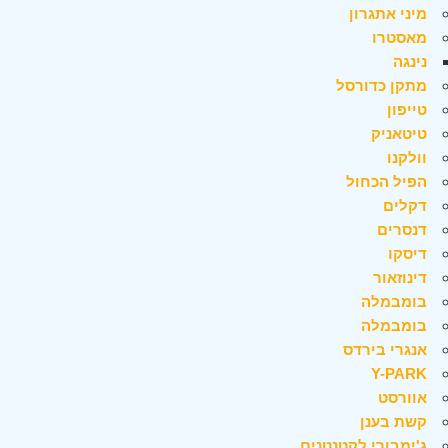
מיני אתגרון
מאסטרו
נינגה
מתקן כדורסל
טייפון
טיטאניק
וולקנו
הפיל הכחול
דקלים
דנסרים
דיסקו
דינוזאור
בומבמלה
בומבמלה
אנגרי בירדס
Y-PARK
אוורסט
קשת בענן
ג'ימבורי לקטנטנים