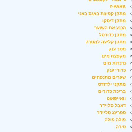
Y-PARK
מתקן קפיצת באגס באני
מתקן דיסקו
הכנע את השוער
מתקן כדורסל
מתקן קליעה למטרה
מסך ענק
מקפצת מים
נדנדות מים
כדורי ענק
שערים מתנפחים
מתקני ילדודס
בריכת כדורים
וואייפאוט
דאבל סליידר
ספרינג סליידר
פולה פולה
טירה