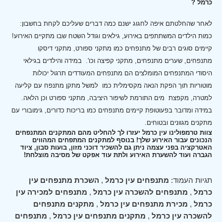
כרמל ?
לאחר שהחלטתם איפה לחגוג ישנם כמה דברים שעליכם לקחת בחשבון:
כמות הילדים המשתתפים באירוע, גילאים וגודל השטח שבו מתקיים האירוע!
קיימים סוגים רבים של מתנפחים כמו מתקני ספורט, מתקני דיסקו
מתנפחים, שערים מתנפחים, מתקני קפיצה וכו'.
במידה והילדים בגילאי
היסודי המתנפחים המומלצים הם מתנפחים המעודדים תרגול יכולות
מוטוריות תוך הפקת הנאה מקסימלית כמו למשל מתקן מתנפח עם קליעה
למטרה, מקפצת מים התורמת לשיפור היציבה, מתקני ספורט וכן הלאה.
במידה ומדובר בפעוטופת קיימים מתנפחים כמו בריכות כדורים, גימובורי עם
מתקנים מגוונים ובטוחים.
צוות טרמפולינו עין כרמל יעזרו לך להחליט מהם המתקנים המתנפחים
הנכונים עבור האירוע שלך! בנוסף למתקנים המתפחים המהווים
האטרקציה בפני עצמה ניתן גם להשכיר דוכני מזון, בועות סבון, ציוד
הגברה ועוד להשערת האירוע ולתת עוד אפקט של מסיבה מוצלחת!
תגיות העמוד:
מתנפחים עין כרמל
,
השכרת מתנפחים עין
כרמל
,
מתנפחים להשכרה עין כרמל
,
מתנפחים למכירה עין
כרמל
,
מכירת מתנפחים עין כרמל
,
מתקנים מתנפחים
להשכרה עין כרמל
,
מתקנים מתנפחים עין כרמל
,
מתנפחים