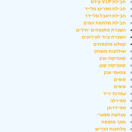
חבילת V.I.P קידס
חבילת ספרינג סלייד
חבילת דאבל סליידר
חבילת מלחמת המים
השכרת מתנפחים יחידים
השכרת ציוד לאירועים
קטלוג מתנפחים
שולחנות משחק
קאמיקזה ענק
קאמיקזה קטן
צונאמי ענק
פופים
פופים
עמדות יריד
ספירלה
ספיידרמן
מגלשת ספארי
מסך מתנפח
מלתעות הכריש