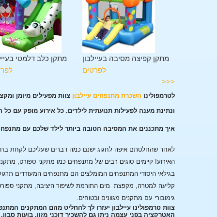
לשה בעיילבון
מתקן קפיצה מסיבה בעיילבון
מתקן כלב דלמטי בעייל
לפרטים
לפרטים
לפרט
<<<
לטרמפולינו
השכרת מתנפחים עיילבון
צוות מפעילים מיומן ומקצ
ונתינת מענה לפעילות תנועתית לילדים. כל אירוע מופק עם כל 
איך מתכננים את המסיבה הטובה ביותר לילד שלכם עם מתנפחים
לאחר שהחלטתם איפה לחגוג ישנם כמה דברים שעליכם לקחת בחשבו
האירוע!
קיימים סוגים רבים של מתנפחים כמו מתקני ספורט, מתקני
בגילאי היסודי המתנפחים המומלצים הם מתנפחים המעודדים תרגול
קליעה למטרה, מקפצת מים התורמת לשיפור היציבה, מתקני ספורט
גימובורי עם מתקנים מגוונים ובטוחים.
צוות טרמפולינו עיילבון יעזרו לך להחליט מהם המתקנים המתנ
האטרקציה בפני עצמה ניתן גם להשכיר דוכני מזון, בועות סבון