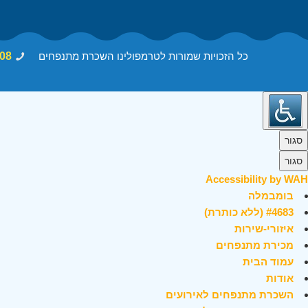
כל הזכויות שמורות לטרמפולינו השכרת מתנפחים
08
סגור
סגור
Accessibility by WAH
בומבמלה
#4683 (ללא כותרת)
איזורי-שירות
מכירת מתנפחים
עמוד הבית
אודות
השכרת מתנפחים לאירועים