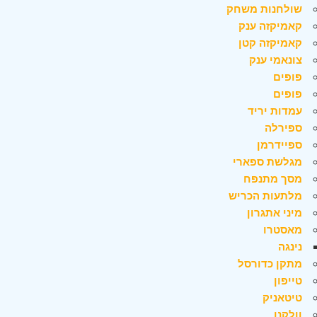
שולחנות משחק
קאמיקזה ענק
קאמיקזה קטן
צונאמי ענק
פופים
פופים
עמדות יריד
ספירלה
ספיידרמן
מגלשת ספארי
מסך מתנפח
מלתעות הכריש
מיני אתגרון
מאסטרו
נינגה
מתקן כדורסל
טייפון
טיטאניק
וולקנו