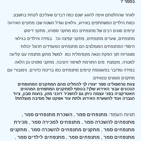
בסמר ?
לאחר שהחלטתם איפה לחגוג ישנם כמה דברים שעליכם לקחת בחשבון:
כמות הילדים המשתתפים באירוע, גילאים וגודל השטח שבו מתקיים האירוע!
קיימים סוגים רבים של מתנפחים כמו מתקני ספורט, מתקני דיסקו
מתנפחים, שערים מתנפחים, מתקני קפיצה וכו'.
במידה והילדים בגילאי
היסודי המתנפחים המומלצים הם מתנפחים המעודדים תרגול יכולות
מוטוריות תוך הפקת הנאה מקסימלית כמו למשל מתקן מתנפח עם קליעה
למטרה, מקפצת מים התורמת לשיפור היציבה, מתקני ספורט וכן הלאה.
במידה ומדובר בפעוטופת קיימים מתנפחים כמו בריכות כדורים, גימובורי עם
מתקנים מגוונים ובטוחים.
צוות טרמפולינו סמר יעזרו לך להחליט מהם המתקנים המתנפחים
הנכונים עבור האירוע שלך! בנוסף למתקנים המתפחים המהווים
האטרקציה בפני עצמה ניתן גם להשכיר דוכני מזון, בועות סבון, ציוד
הגברה ועוד להשערת האירוע ולתת עוד אפקט של מסיבה מוצלחת!
תגיות העמוד:
מתנפחים סמר
,
השכרת מתנפחים סמר
,
מתנפחים להשכרה סמר
,
מתנפחים למכירה סמר
,
מכירת
מתנפחים סמר
,
מתקנים מתנפחים להשכרה סמר
,
מתקנים
מתנפחים סמר
,
מתנפחים סמר
,
מתנפחים לילדים סמר
,