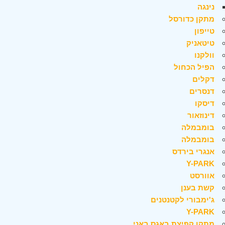
נינגה
מתקן כדורסל
טייפון
טיטאניק
וולקנו
הפיל הכחול
דקלים
דנסרים
דיסקו
דינוזאור
בומבמלה
בומבמלה
אנגרי בירדס
Y-PARK
אוורסט
קשת בענן
ג'ימבורי לקטנטנים
Y-PARK
מתקן קפיצת באגס באני