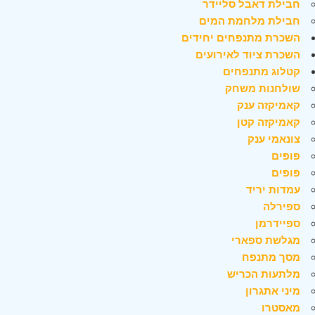
חבילת דאבל סליידר
חבילת מלחמת המים
השכרת מתנפחים יחידים
השכרת ציוד לאירועים
קטלוג מתנפחים
שולחנות משחק
קאמיקזה ענק
קאמיקזה קטן
צונאמי ענק
פופים
פופים
עמדות יריד
ספירלה
ספיידרמן
מגלשת ספארי
מסך מתנפח
מלתעות הכריש
מיני אתגרון
מאסטרו