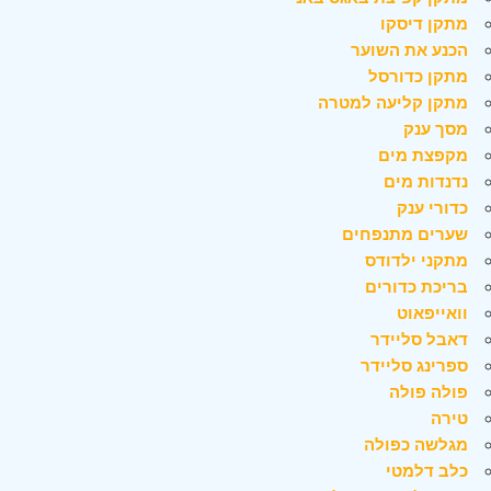
מתקן דיסקו
הכנע את השוער
מתקן כדורסל
מתקן קליעה למטרה
מסך ענק
מקפצת מים
נדנדות מים
כדורי ענק
שערים מתנפחים
מתקני ילדודס
בריכת כדורים
וואייפאוט
דאבל סליידר
ספרינג סליידר
פולה פולה
טירה
מגלשה כפולה
כלב דלמטי