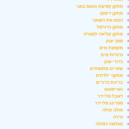
מתקן קפיצת באגס באני
מתקן דיסקו
הכנע את השוער
מתקן כדורסל
מתקן קליעה למטרה
מסך ענק
מקפצת מים
נדנדות מים
כדורי ענק
שערים מתנפחים
מתקני ילדודס
בריכת כדורים
וואייפאוט
דאבל סליידר
ספרינג סליידר
פולה פולה
טירה
מגלשה כפולה