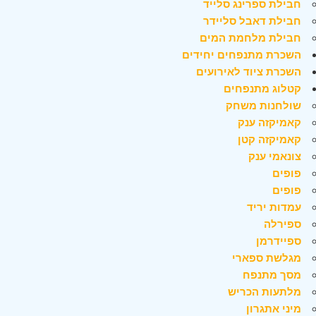
חבילת ספרינג סלייד
חבילת דאבל סליידר
חבילת מלחמת המים
השכרת מתנפחים יחידים
השכרת ציוד לאירועים
קטלוג מתנפחים
שולחנות משחק
קאמיקזה ענק
קאמיקזה קטן
צונאמי ענק
פופים
פופים
עמדות יריד
ספירלה
ספיידרמן
מגלשת ספארי
מסך מתנפח
מלתעות הכריש
מיני אתגרון