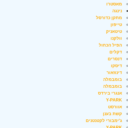
מאסטרו
נינגה
מתקן כדורסל
טייפון
טיטאניק
וולקנו
הפיל הכחול
דקלים
דנסרים
דיסקו
דינוזאור
בומבמלה
בומבמלה
אנגרי בירדס
Y-PARK
אוורסט
קשת בענן
ג'ימבורי לקטנטנים
Y-PARK