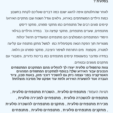
בסלעית ?
לאחר שהחלטתם איפה לחגוג ישנם כמה דברים שעליכם לקחת בחשבון:
כמות הילדים המשתתפים באירוע, גילאים וגודל השטח שבו מתקיים האירוע!
קיימים סוגים רבים של מתנפחים כמו מתקני ספורט, מתקני דיסקו
מתנפחים, שערים מתנפחים, מתקני קפיצה וכו'.
במידה והילדים בגילאי
היסודי המתנפחים המומלצים הם מתנפחים המעודדים תרגול יכולות
מוטוריות תוך הפקת הנאה מקסימלית כמו למשל מתקן מתנפח עם קליעה
למטרה, מקפצת מים התורמת לשיפור היציבה, מתקני ספורט וכן הלאה.
במידה ומדובר בפעוטופת קיימים מתנפחים כמו בריכות כדורים, גימובורי עם
מתקנים מגוונים ובטוחים.
צוות טרמפולינו סלעית יעזרו לך להחליט מהם המתקנים המתנפחים
הנכונים עבור האירוע שלך! בנוסף למתקנים המתפחים המהווים
האטרקציה בפני עצמה ניתן גם להשכיר דוכני מזון, בועות סבון, ציוד
הגברה ועוד להשערת האירוע ולתת עוד אפקט של מסיבה מוצלחת!
תגיות העמוד:
מתנפחים סלעית
,
השכרת מתנפחים סלעית
,
מתנפחים להשכרה סלעית
,
מתנפחים למכירה סלעית
,
מכירת מתנפחים סלעית
,
מתקנים מתנפחים להשכרה סלעית
,
מתקנים מתנפחים סלעית
,
מתנפחים סלעית
,
מתנפחים