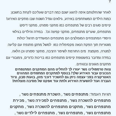
?
לאחר שהחלטתם איפה לחגוג ישנם כמה דברים שעליכם לקחת בחשבון:
כמות הילדים המשתתפים באירוע, גילאים וגודל השטח שבו מתקיים האירוע!
קיימים סוגים רבים של מתנפחים כמו מתקני ספורט, מתקני דיסקו
מתנפחים, שערים מתנפחים, מתקני קפיצה וכו'.
במידה והילדים בגילאי
היסודי המתנפחים המומלצים הם מתנפחים המעודדים תרגול יכולות
מוטוריות תוך הפקת הנאה מקסימלית כמו למשל מתקן מתנפח עם קליעה
למטרה, מקפצת מים התורמת לשיפור היציבה, מתקני ספורט וכן הלאה.
במידה ומדובר בפעוטופת קיימים מתנפחים כמו בריכות כדורים, גימובורי עם
מתקנים מגוונים ובטוחים.
צוות טרמפולינו נשר יעזרו לך להחליט מהם המתקנים המתנפחים
הנכונים עבור האירוע שלך! בנוסף למתקנים המתפחים המהווים
האטרקציה בפני עצמה ניתן גם להשכיר דוכני מזון, בועות סבון, ציוד
הגברה ועוד להשערת האירוע ולתת עוד אפקט של מסיבה מוצלחת!
תגיות העמוד:
מתנפחים נשר
,
השכרת מתנפחים נשר
,
מתנפחים להשכרה נשר
,
מתנפחים למכירה נשר
,
מכירת
מתנפחים נשר
,
מתקנים מתנפחים להשכרה נשר
,
מתקנים
מתנפחים נשר
,
מתנפחים נשר
,
מתנפחים לילדים נשר
,