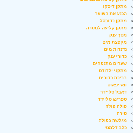
מתקן דיסקו
הכנע את השוער
מתקן כדורסל
מתקן קליעה למטרה
מסך ענק
מקפצת מים
נדנדות מים
כדורי ענק
שערים מתנפחים
מתקני ילדודס
בריכת כדורים
וואייפאוט
דאבל סליידר
ספרינג סליידר
פולה פולה
טירה
מגלשה כפולה
כלב דלמטי