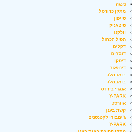
נינגה
מתקן כדורסל
טייפון
טיטאניק
וולקנו
הפיל הכחול
דקלים
דנסרים
דיסקו
דינוזאור
בומבמלה
בומבמלה
אנגרי בירדס
Y-PARK
אוורסט
קשת בענן
ג'ימבורי לקטנטנים
Y-PARK
מתקן קפיצת באגס באני