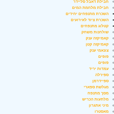
חבילת דאבל סליידר
חבילת מלחמת המים
השכרת מתנפחים יחידים
השכרת ציוד לאירועים
קטלוג מתנפחים
שולחנות משחק
קאמיקזה ענק
קאמיקזה קטן
צונאמי ענק
פופים
פופים
עמדות יריד
ספירלה
ספיידרמן
מגלשת ספארי
מסך מתנפח
מלתעות הכריש
מיני אתגרון
מאסטרו