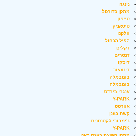
נינגה
מתקן כדורסל
טייפון
טיטאניק
וולקנו
הפיל הכחול
דקלים
דנסרים
דיסקו
דינוזאור
בומבמלה
בומבמלה
אנגרי בירדס
Y-PARK
אוורסט
קשת בענן
ג'ימבורי לקטנטנים
Y-PARK
מתקן קפיצת באגס באני