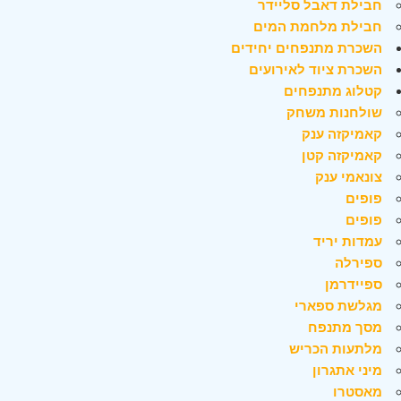
חבילת דאבל סליידר
חבילת מלחמת המים
השכרת מתנפחים יחידים
השכרת ציוד לאירועים
קטלוג מתנפחים
שולחנות משחק
קאמיקזה ענק
קאמיקזה קטן
צונאמי ענק
פופים
פופים
עמדות יריד
ספירלה
ספיידרמן
מגלשת ספארי
מסך מתנפח
מלתעות הכריש
מיני אתגרון
מאסטרו