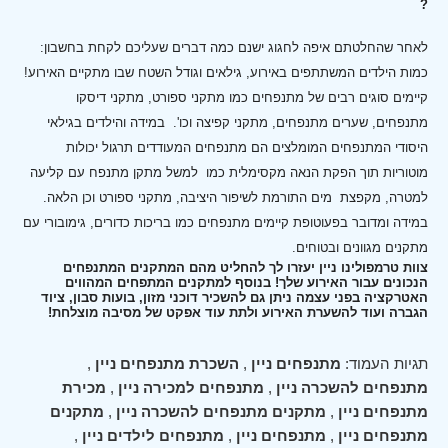
?
לאחר שהחלטתם איפה לחגוג ישנם כמה דברים שעליכם לקחת בחשבון:
כמות הילדים המשתתפים באירוע, גילאים וגודל השטח שבו מתקיים האירוע!
קיימים סוגים רבים של מתנפחים כמו מתקני ספורט, מתקני דיסקו
מתנפחים, שערים מתנפחים, מתקני קפיצה וכו'.
במידה והילדים בגילאי
היסודי המתנפחים המומלצים הם מתנפחים המעודדים תרגול יכולות
מוטוריות תוך הפקת הנאה מקסימלית כמו למשל מתקן מתנפח עם קליעה
למטרה, מקפצת מים התורמת לשיפור היציבה, מתקני ספורט וכן הלאה.
במידה ומדובר בפעוטופת קיימים מתנפחים כמו בריכות כדורים, גימובורי עם
מתקנים מגוונים ובטוחים.
צוות טרמפולינו ניין יעזרו לך להחליט מהם המתקנים המתנפחים
הנכונים עבור האירוע שלך! בנוסף למתקנים המתפחים המהווים
האטרקציה בפני עצמה ניתן גם להשכיר דוכני מזון, בועות סבון, ציוד
הגברה ועוד להשערת האירוע ולתת עוד אפקט של מסיבה מוצלחת!
תגיות העמוד:
מתנפחים ניין
,
השכרת מתנפחים ניין
,
מתנפחים להשכרה ניין
,
מתנפחים למכירה ניין
,
מכירת
מתנפחים ניין
,
מתקנים מתנפחים להשכרה ניין
,
מתקנים
מתנפחים ניין
,
מתנפחים ניין
,
מתנפחים לילדים ניין
,