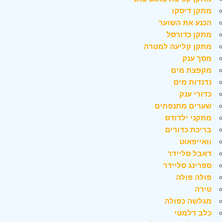
מתקן דיסקו
הכנע את השוער
מתקן כדורסל
מתקן קליעה למטרה
מסך ענק
מקפצת מים
נדנדות מים
כדורי ענק
שערים מתנפחים
מתקני ילדודס
בריכת כדורים
וואייפאוט
דאבל סליידר
ספרינג סליידר
פולה פולה
טירה
מגלשה כפולה
כלב דלמטי