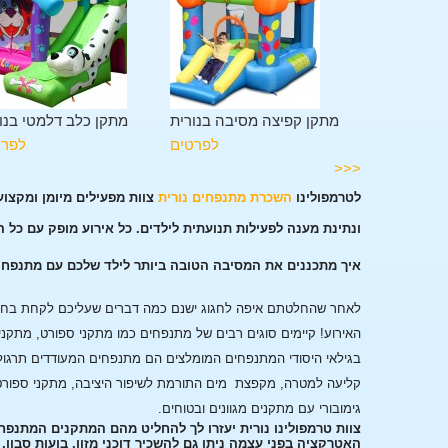
גלשה בנורית
מתקן קפיצה מסיבה בנורית
מתקן כלב דלמטי בנו
לפרטים
לפרטים
לפרט
<<<
לטרמפולינו
השכרת מתנפחים נורית
צוות מפעילים מיומן ומקצו
ונתינת מענה לפעילות תנועתית לילדים. כל אירוע מופק עם כל 
איך מתכננים את המסיבה הטובה ביותר לילד שלכם עם מתנפחי
לאחר שהחלטתם איפה לחגוג ישנם כמה דברים שעליכם לקחת בחשבו
האירוע!
קיימים סוגים רבים של מתנפחים כמו מתקני ספורט, מתקני
בגילאי היסודי המתנפחים המומלצים הם מתנפחים המעודדים תרגול
קליעה למטרה, מקפצת מים התורמת לשיפור היציבה, מתקני ספורט
גימובורי עם מתקנים מגוונים ובטוחים.
צוות טרמפולינו נורית יעזרו לך להחליט מהם המתקנים המתנפח
האטרקציה בפני עצמה ניתן גם להשכיר דוכני מזון, בועות סבון