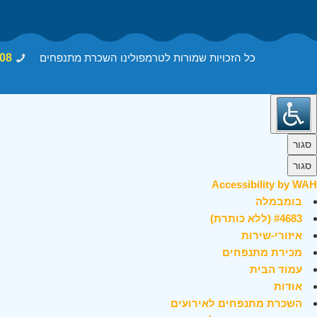
כל הזכויות שמורות לטרמפולינו השכרת מתנפחים
08
סגור
סגור
Accessibility by WAH
בומבמלה
#4683 (ללא כותרת)
איזורי-שירות
מכירת מתנפחים
עמוד הבית
אודות
השכרת מתנפחים לאירועים