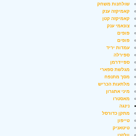
שולחנות משחק
קאמיקזה ענק
קאמיקזה קטן
צונאמי ענק
פופים
פופים
עמדות יריד
ספירלה
ספיידרמן
מגלשת ספארי
מסך מתנפח
מלתעות הכריש
מיני אתגרון
מאסטרו
נינגה
מתקן כדורסל
טייפון
טיטאניק
וולקנו