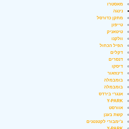
מאסטרו
נינגה
מתקן כדורסל
טייפון
טיטאניק
וולקנו
הפיל הכחול
דקלים
דנסרים
דיסקו
דינוזאור
בומבמלה
בומבמלה
אנגרי בירדס
Y-PARK
אוורסט
קשת בענן
ג'ימבורי לקטנטנים
Y-PARK