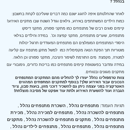
בנהלל ?
לאחר שהחלטתם איפה לחגוג ישנם כמה דברים שעליכם לקחת בחשבון:
כמות הילדים המשתתפים באירוע, גילאים וגודל השטח שבו מתקיים האירוע!
קיימים סוגים רבים של מתנפחים כמו מתקני ספורט, מתקני דיסקו
מתנפחים, שערים מתנפחים, מתקני קפיצה וכו'.
במידה והילדים בגילאי
היסודי המתנפחים המומלצים הם מתנפחים המעודדים תרגול יכולות
מוטוריות תוך הפקת הנאה מקסימלית כמו למשל מתקן מתנפח עם קליעה
למטרה, מקפצת מים התורמת לשיפור היציבה, מתקני ספורט וכן הלאה.
במידה ומדובר בפעוטופת קיימים מתנפחים כמו בריכות כדורים, גימובורי עם
מתקנים מגוונים ובטוחים.
צוות טרמפולינו נהלל יעזרו לך להחליט מהם המתקנים המתנפחים
הנכונים עבור האירוע שלך! בנוסף למתקנים המתפחים המהווים
האטרקציה בפני עצמה ניתן גם להשכיר דוכני מזון, בועות סבון, ציוד
הגברה ועוד להשערת האירוע ולתת עוד אפקט של מסיבה מוצלחת!
תגיות העמוד:
מתנפחים נהלל
,
השכרת מתנפחים נהלל
,
מתנפחים להשכרה נהלל
,
מתנפחים למכירה נהלל
,
מכירת
מתנפחים נהלל
,
מתקנים מתנפחים להשכרה נהלל
,
מתקנים
מתנפחים נהלל
,
מתנפחים נהלל
,
מתנפחים לילדים נהלל
,