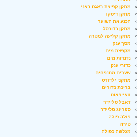
מתקן קפיצת באגס באני
מתקן דיסקו
הכנע את השוער
מתקן כדורסל
מתקן קליעה למטרה
מסך ענק
מקפצת מים
נדנדות מים
כדורי ענק
שערים מתנפחים
מתקני ילדודס
בריכת כדורים
וואייפאוט
דאבל סליידר
ספרינג סליידר
פולה פולה
טירה
מגלשה כפולה