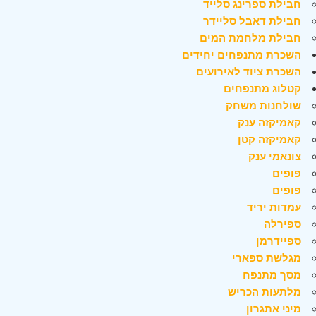
חבילת ספרינג סלייד
חבילת דאבל סליידר
חבילת מלחמת המים
השכרת מתנפחים יחידים
השכרת ציוד לאירועים
קטלוג מתנפחים
שולחנות משחק
קאמיקזה ענק
קאמיקזה קטן
צונאמי ענק
פופים
פופים
עמדות יריד
ספירלה
ספיידרמן
מגלשת ספארי
מסך מתנפח
מלתעות הכריש
מיני אתגרון