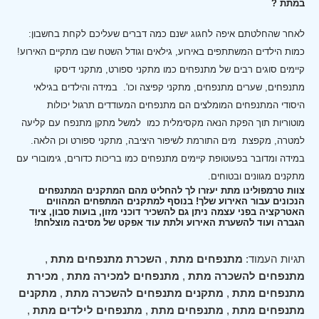
במתת ?
לאחר שהחלטתם איפה לחגוג ישנם כמה דברים שעליכם לקחת בחשבון:
כמות הילדים המשתתפים באירוע, גילאים וגודל השטח שבו מתקיים האירוע!
קיימים סוגים רבים של מתנפחים כמו מתקני ספורט, מתקני דיסקו
מתנפחים, שערים מתנפחים, מתקני קפיצה וכו'.
במידה והילדים בגילאי
היסודי המתנפחים המומלצים הם מתנפחים המעודדים תרגול יכולות
מוטוריות תוך הפקת הנאה מקסימלית כמו למשל מתקן מתנפח עם קליעה
למטרה, מקפצת מים התורמת לשיפור היציבה, מתקני ספורט וכן הלאה.
במידה ומדובר בפעוטופת קיימים מתנפחים כמו בריכות כדורים, גימובורי עם
מתקנים מגוונים ובטוחים.
צוות טרמפולינו מתת יעזרו לך להחליט מהם המתקנים המתנפחים
הנכונים עבור האירוע שלך! בנוסף למתקנים המתפחים המהווים
האטרקציה בפני עצמה ניתן גם להשכיר דוכני מזון, בועות סבון, ציוד
הגברה ועוד להשערת האירוע ולתת עוד אפקט של מסיבה מוצלחת!
תגיות העמוד:
מתנפחים מתת
,
השכרת מתנפחים מתת
,
מתנפחים להשכרה מתת
,
מתנפחים למכירה מתת
,
מכירת
מתנפחים מתת
,
מתקנים מתנפחים להשכרה מתת
,
מתקנים
מתנפחים מתת
,
מתנפחים מתת
,
מתנפחים לילדים מתת
,