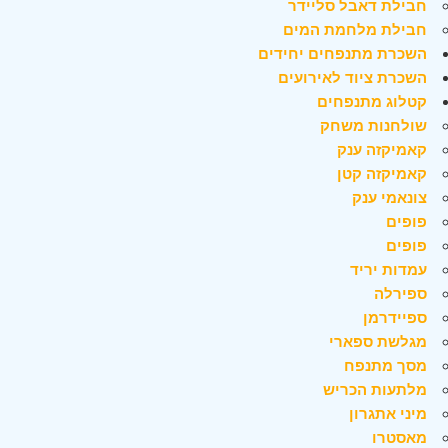
חבילת דאבל סליידר
חבילת מלחמת המים
השכרת מתנפחים יחידים
השכרת ציוד לאירועים
קטלוג מתנפחים
שולחנות משחק
קאמיקזה ענק
קאמיקזה קטן
צונאמי ענק
פופים
פופים
עמדות יריד
ספירלה
ספיידרמן
מגלשת ספארי
מסך מתנפח
מלתעות הכריש
מיני אתגרון
מאסטרו