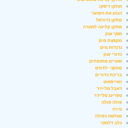
מתקן דיסקו
הכנע את השוער
מתקן כדורסל
מתקן קליעה למטרה
מסך ענק
מקפצת מים
נדנדות מים
כדורי ענק
שערים מתנפחים
מתקני ילדודס
בריכת כדורים
וואייפאוט
דאבל סליידר
ספרינג סליידר
פולה פולה
טירה
מגלשה כפולה
כלב דלמטי