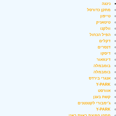
נינגה
מתקן כדורסל
טייפון
טיטאניק
וולקנו
הפיל הכחול
דקלים
דנסרים
דיסקו
דינוזאור
בומבמלה
בומבמלה
אנגרי בירדס
Y-PARK
אוורסט
קשת בענן
ג'ימבורי לקטנטנים
Y-PARK
מתקן קפיצת באגס באני