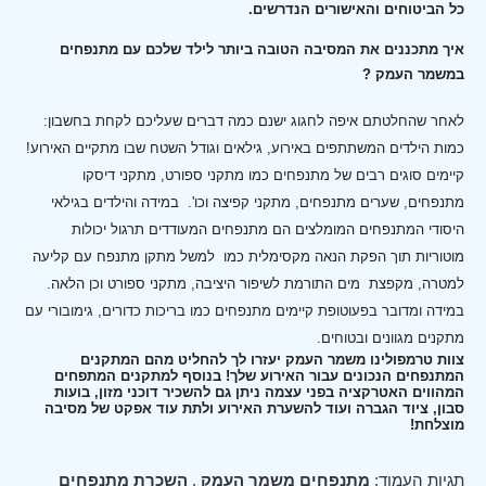
כל הביטוחים והאישורים הנדרשים.
איך מתכננים את המסיבה הטובה ביותר לילד שלכם עם מתנפחים
במשמר העמק ?
לאחר שהחלטתם איפה לחגוג ישנם כמה דברים שעליכם לקחת בחשבון:
כמות הילדים המשתתפים באירוע, גילאים וגודל השטח שבו מתקיים האירוע!
קיימים סוגים רבים של מתנפחים כמו מתקני ספורט, מתקני דיסקו
מתנפחים, שערים מתנפחים, מתקני קפיצה וכו'.
במידה והילדים בגילאי
היסודי המתנפחים המומלצים הם מתנפחים המעודדים תרגול יכולות
מוטוריות תוך הפקת הנאה מקסימלית כמו למשל מתקן מתנפח עם קליעה
למטרה, מקפצת מים התורמת לשיפור היציבה, מתקני ספורט וכן הלאה.
במידה ומדובר בפעוטופת קיימים מתנפחים כמו בריכות כדורים, גימובורי עם
מתקנים מגוונים ובטוחים.
צוות טרמפולינו משמר העמק יעזרו לך להחליט מהם המתקנים
המתנפחים הנכונים עבור האירוע שלך! בנוסף למתקנים המתפחים
המהווים האטרקציה בפני עצמה ניתן גם להשכיר דוכני מזון, בועות
סבון, ציוד הגברה ועוד להשערת האירוע ולתת עוד אפקט של מסיבה
מוצלחת!
תגיות העמוד:
מתנפחים משמר העמק
,
השכרת מתנפחים