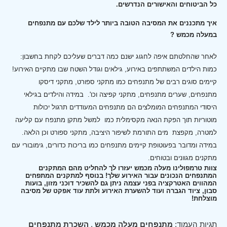
כל הביטוחים והאישורים הנדרשים.
איך מתכננים את המסיבה הטובה ביותר לילד שלכם עם מתנפחים
במעלה מכמש ?
לאחר שהחלטתם איפה לחגוג ישנם כמה דברים שעליכם לקחת בחשבון:
כמות הילדים המשתתפים באירוע, גילאים וגודל השטח שבו מתקיים האירוע!
קיימים סוגים רבים של מתנפחים כמו מתקני ספורט, מתקני דיסקו
מתנפחים, שערים מתנפחים, מתקני קפיצה וכו'.
במידה והילדים בגילאי
היסודי המתנפחים המומלצים הם מתנפחים המעודדים תרגול יכולות
מוטוריות תוך הפקת הנאה מקסימלית כמו למשל מתקן מתנפח עם קליעה
למטרה, מקפצת מים התורמת לשיפור היציבה, מתקני ספורט וכן הלאה.
במידה ומדובר בפעוטופת קיימים מתנפחים כמו בריכות כדורים, גימובורי עם
מתקנים מגוונים ובטוחים.
צוות טרמפולינו מעלה מכמש יעזרו לך להחליט מהם המתקנים
המתנפחים הנכונים עבור האירוע שלך! בנוסף למתקנים המתפחים
המהווים האטרקציה בפני עצמה ניתן גם להשכיר דוכני מזון, בועות
סבון, ציוד הגברה ועוד להשערת האירוע ולתת עוד אפקט של מסיבה
מוצלחת!
תגיות העמוד:
מתנפחים מעלה מכמש
,
השכרת מתנפחים