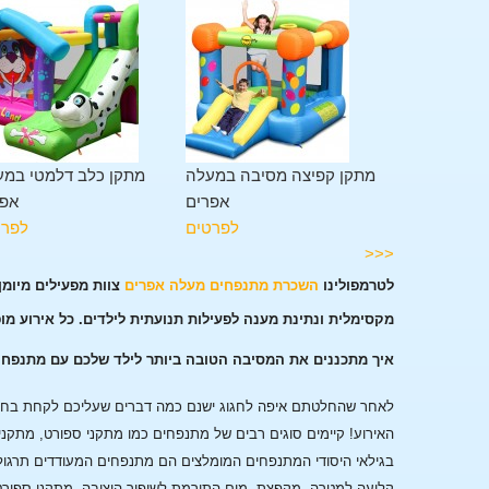
מגלשה במעלה
מתקן קפיצה מסיבה במעלה
מתקן כלב דלמטי במע
אפרים
אפרים
אפר
לפרטים
לפרטים
לפרט
<<<
לטרמפולינו
השכרת מתנפחים מעלה אפרים
צוות מפעילים מיומן
מקסימלית ונתינת מענה לפעילות תנועתית לילדים. כל אירוע מו
איך מתכננים את המסיבה הטובה ביותר לילד שלכם עם מתנפח
לאחר שהחלטתם איפה לחגוג ישנם כמה דברים שעליכם לקחת בחשבו
האירוע!
קיימים סוגים רבים של מתנפחים כמו מתקני ספורט, מתקני
בגילאי היסודי המתנפחים המומלצים הם מתנפחים המעודדים תרגול
קליעה למטרה, מקפצת מים התורמת לשיפור היציבה, מתקני ספורט