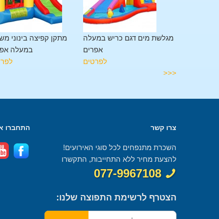
מתקן משולב 11 פעילויות
מגלשת מים דגם כריש במעלה
מתקן קפיצה בינוני מש
מעלה אפרים
אפרים
במעלה אפר
לפרטים
לפרטים
לפרט
<<<
צרו קשר
התחברו אל
השכרת מתנפחים לכל סוגי האירועים!
להצעת מחיר ללא התחייבות, התקשרו
077-9967108
הצטרף לרשימת התפוצה שלנו: