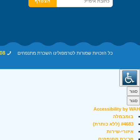
כל הזכויות שמורות לטרמפולינו השכרת מתנפחים
08
סגור
סגור
Accessibility by WAH
בומבמלה
#4683 (ללא כותרת)
איזורי-שירות
מכירת מתנפחים