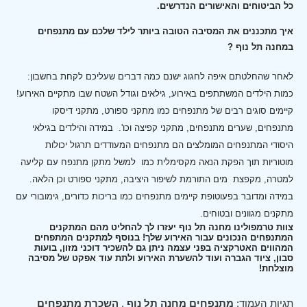
כל הביטוחים והאישורים הנדרשים.
איך מתכננים את המסיבה הטובה ביותר לילד שלכם עם מתנפחים
במחנה תל נוף ?
לאחר שהחלטתם איפה לחגוג ישנם כמה דברים שעליכם לקחת בחשבון:
כמות הילדים המשתתפים באירוע, גילאים וגודל השטח שבו מתקיים האירוע!
קיימים סוגים רבים של מתנפחים כמו מתקני ספורט, מתקני דיסקו
מתנפחים, שערים מתנפחים, מתקני קפיצה וכו'.
במידה והילדים בגילאי
היסודי המתנפחים המומלצים הם מתנפחים המעודדים תרגול יכולות
מוטוריות תוך הפקת הנאה מקסימלית כמו למשל מתקן מתנפח עם קליעה
למטרה, מקפצת מים התורמת לשיפור היציבה, מתקני ספורט וכן הלאה.
במידה ומדובר בפעוטופת קיימים מתנפחים כמו בריכות כדורים, גימובורי עם
מתקנים מגוונים ובטוחים.
צוות טרמפולינו מחנה תל נוף יעזרו לך להחליט מהם המתקנים
המתנפחים הנכונים עבור האירוע שלך! בנוסף למתקנים המתפחים
המהווים האטרקציה בפני עצמה ניתן גם להשכיר דוכני מזון, בועות
סבון, ציוד הגברה ועוד להשערת האירוע ולתת עוד אפקט של מסיבה
מוצלחת!
תגיות העמוד:
מתנפחים מחנה תל נוף
,
השכרת מתנפחים