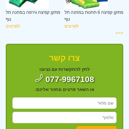
לב
מתקן קפיצה 6 תחנות במחנה תל
מתקן קפיצה גירפה במחנה תל
וף
נוף
נוף
ים
לפרטים
לפרטים
<<<
צרו קשר
לחץ להתקשרות עם נציגנו
077-9967108
או השאר פרטים ונחזור אליכם: