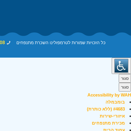
כל הזכויות שמורות לטרמפולינו השכרת מתנפחים
08
סגור
סגור
Accessibility by WAH
בומבמלה
#4683 (ללא כותרת)
איזורי-שירות
מכירת מתנפחים
עמוד הבית