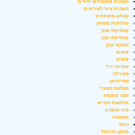
השכרת מתנפחים יחידים
השכרת ציוד לאירועים
קטלוג מתנפחים
שולחנות משחק
קאמיקזה ענק
קאמיקזה קטן
צונאמי ענק
פופים
פופים
עמדות יריד
ספירלה
ספיידרמן
מגלשת ספארי
מסך מתנפח
מלתעות הכריש
מיני אתגרון
מאסטרו
נינגה
מתקן כדורסל