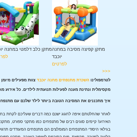
מגלשה במחנה
מתקן קפיצה מסיבה במחנה
מתקן כלב דלמטי במחנה יו
יוכבד
יוכבד
לפרט
לפרטים
לפרטים
<<<
לטרמפולינו
השכרת מתנפחים מחנה יוכבד
צוות מפעילים מיומן 
מקסימלית ונתינת מענה לפעילות תנועתית לילדים. כל אירוע מו
איך מתכננים את המסיבה הטובה ביותר לילד שלכם עם מתנפחי
לאחר שהחלטתם איפה לחגוג ישנם כמה דברים שעליכם לקחת בחשבו
האירוע!
קיימים סוגים רבים של מתנפחים כמו מתקני ספורט, מתקני
בגילאי היסודי המתנפחים המומלצים הם מתנפחים המעודדים תרגול
קליעה למטרה, מקפצת מים התורמת לשיפור היציבה, מתקני ספורט