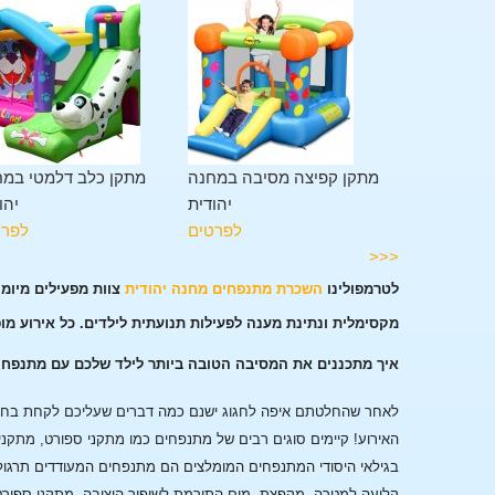
מגלשה במחנה
מתקן קפיצה מסיבה במחנה
מתקן כלב דלמטי במח
יהודית
יהודית
יהו
לפרטים
לפרטים
לפרט
<<<
לטרמפולינו
השכרת מתנפחים מחנה יהודית
צוות מפעילים מיומ
מקסימלית ונתינת מענה לפעילות תנועתית לילדים. כל אירוע מו
איך מתכננים את המסיבה הטובה ביותר לילד שלכם עם מתנפחי
לאחר שהחלטתם איפה לחגוג ישנם כמה דברים שעליכם לקחת בחשבו
האירוע!
קיימים סוגים רבים של מתנפחים כמו מתקני ספורט, מתקני
בגילאי היסודי המתנפחים המומלצים הם מתנפחים המעודדים תרגול
קליעה למטרה, מקפצת מים התורמת לשיפור היציבה, מתקני ספורט