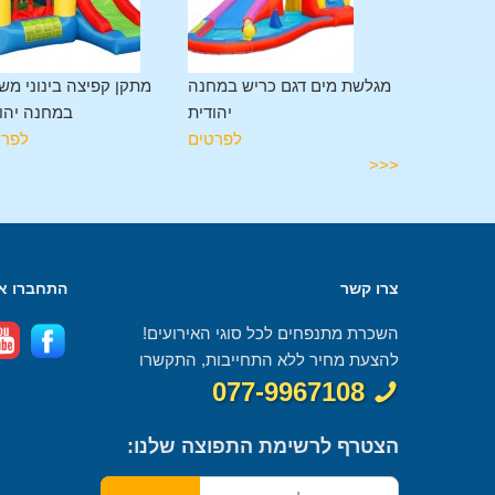
מתקן משולב 11 פעילויות
מגלשת מים דגם כריש במחנה
מתקן קפיצה בינוני מש
מחנה יהודית
יהודית
במחנה יהו
לפרטים
לפרטים
לפרט
<<<
צרו קשר
התחברו אל
השכרת מתנפחים לכל סוגי האירועים!
להצעת מחיר ללא התחייבות, התקשרו
077-9967108
הצטרף לרשימת התפוצה שלנו: