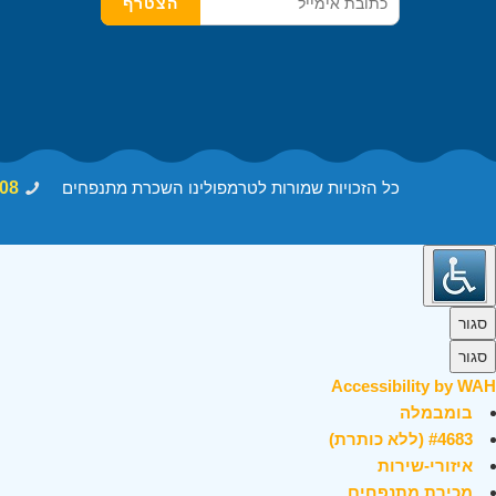
כל הזכויות שמורות לטרמפולינו השכרת מתנפחים
08
סגור
סגור
Accessibility by WAH
בומבמלה
#4683 (ללא כותרת)
איזורי-שירות
מכירת מתנפחים