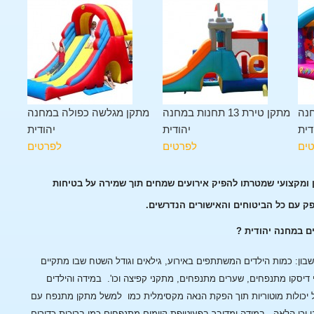
נה
מתקן טירת 13 תחנות במחנה
מתקן מגלשה כפולה במחנה
דית
יהודית
יהודית
ים
לפרטים
לפרטים
ן ומקצועי שמטרתו להפיק אירועים שמחים תוך שמירה על בטיחות
פק עם כל הביטוחים והאישורים הנדרשים.
ם במחנה יהודית ?
ן: כמות הילדים המשתתפים באירוע, גילאים וגודל השטח שבו מתקיים
 דיסקו מתנפחים, שערים מתנפחים, מתקני קפיצה וכו'.
במידה והילדים
 יכולות מוטוריות תוך הפקת הנאה מקסימלית כמו למשל מתקן מתנפח עם
 וכן הלאה.
במידה ומדובר בפעוטופת קיימים מתנפחים כמו בריכות כדורים,