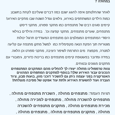
במחולה ?
לאחר שהחלטתם איפה לחגוג ישנם כמה דברים שעליכם לקחת בחשבון:
כמות הילדים המשתתפים באירוע, גילאים וגודל השטח שבו מתקיים האירוע!
קיימים סוגים רבים של מתנפחים כמו מתקני ספורט, מתקני דיסקו
מתנפחים, שערים מתנפחים, מתקני קפיצה וכו'.
במידה והילדים בגילאי
היסודי המתנפחים המומלצים הם מתנפחים המעודדים תרגול יכולות
מוטוריות תוך הפקת הנאה מקסימלית כמו למשל מתקן מתנפח עם קליעה
למטרה, מקפצת מים התורמת לשיפור היציבה, מתקני ספורט וכן הלאה.
במידה ומדובר בפעוטופת קיימים מתנפחים כמו בריכות כדורים, גימובורי עם
מתקנים מגוונים ובטוחים.
צוות טרמפולינו מחולה יעזרו לך להחליט מהם המתקנים המתנפחים
הנכונים עבור האירוע שלך! בנוסף למתקנים המתפחים המהווים
האטרקציה בפני עצמה ניתן גם להשכיר דוכני מזון, בועות סבון, ציוד
הגברה ועוד להשערת האירוע ולתת עוד אפקט של מסיבה מוצלחת!
תגיות העמוד:
מתנפחים מחולה
,
השכרת מתנפחים מחולה
,
מתנפחים להשכרה מחולה
,
מתנפחים למכירה מחולה
,
מכירת מתנפחים מחולה
,
מתקנים מתנפחים להשכרה
מחולה
,
מתקנים מתנפחים מחולה
,
מתנפחים מחולה
,