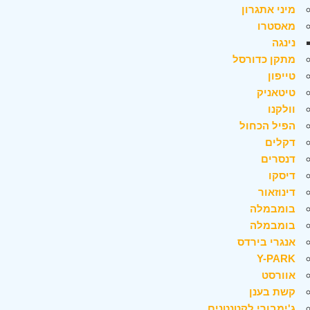
מיני אתגרון
מאסטרו
נינגה
מתקן כדורסל
טייפון
טיטאניק
וולקנו
הפיל הכחול
דקלים
דנסרים
דיסקו
דינוזאור
בומבמלה
בומבמלה
אנגרי בירדס
Y-PARK
אוורסט
קשת בענן
ג'ימבורי לקטנטנים