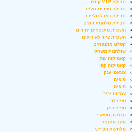
חבילת V.I.P קידס
חבילת ספרינג סלייד
חבילת דאבל סליידר
חבילת מלחמת המים
השכרת מתנפחים יחידים
השכרת ציוד לאירועים
קטלוג מתנפחים
שולחנות משחק
קאמיקזה ענק
קאמיקזה קטן
צונאמי ענק
פופים
פופים
עמדות יריד
ספירלה
ספיידרמן
מגלשת ספארי
מסך מתנפח
מלתעות הכריש