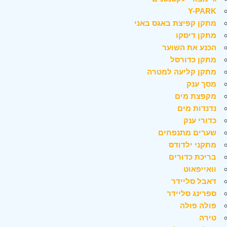
Y-PARK
מתקן קפיצת באגס באני
מתקן דיסקו
הכנע את השוער
מתקן כדורסל
מתקן קליעה למטרה
מסך ענק
מקפצת מים
נדנדות מים
כדורי ענק
שערים מתנפחים
מתקני ילדודס
בריכת כדורים
וואייפאוט
דאבל סליידר
ספרינג סליידר
פולה פולה
טירה