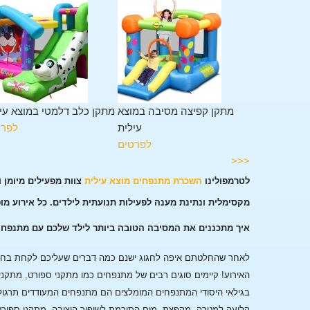
מגלשה במוצא
מתקן קפיצה מסיבה במוצא
מתקן כלב דלמטי במוצא עי
עילית
עילית
לפרט
לפרטים
לפרטים
<<<
לטרמפולינו
השכרת מתנפחים מוצא עילית
צוות מפעילים מיומן 
מקסימלית ונתינת מענה לפעילות תנועתית לילדים. כל אירוע מו
איך מתכננים את המסיבה הטובה ביותר לילד שלכם עם מתנפחי
לאחר שהחלטתם איפה לחגוג ישנם כמה דברים שעליכם לקחת בחשבו
האירוע!
קיימים סוגים רבים של מתנפחים כמו מתקני ספורט, מתקני
בגילאי היסודי המתנפחים המומלצים הם מתנפחים המעודדים תרגול
קליעה למטרה, מקפצת מים התורמת לשיפור היציבה, מתקני ספורט