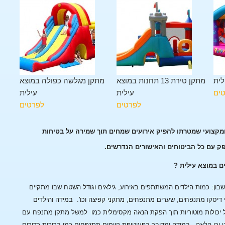
לית
מתקן טירת 13 תחנות במוצא
מתקן מגלשה כפולה במוצא
ים
עילית
עילית
לפרטים
לפרטים
ומקצועי שמטרתו להפיק אירועים שמחים תוך שמירה על בטיחות
פק עם כל הביטוחים והאישורים הנדרשים.
ם במוצא עילית ?
ן: כמות הילדים המשתתפים באירוע, גילאים וגודל השטח שבו מתקיים
 דיסקו מתנפחים, שערים מתנפחים, מתקני קפיצה וכו'.
במידה והילדים
 יכולות מוטוריות תוך הפקת הנאה מקסימלית כמו למשל מתקן מתנפח עם
 וכן הלאה.
במידה ומדובר בפעוטופת קיימים מתנפחים כמו בריכות כדורים,