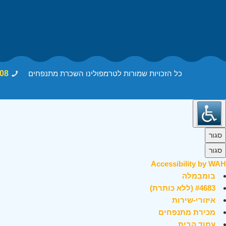
כל הזכויות שמורות לטרמפולינו השכרת מתנפחים
08
סגור
סגור
Accessibility by WAH
בומבמלה
#4683 (ללא כותרת)
איזורי-שירות
מכירת מתנפחים
עמוד הבית