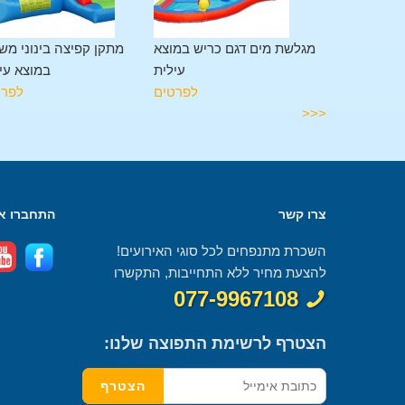
מתקן משולב 11 פעילויות
מגלשת מים דגם כריש במוצא
מתקן קפיצה בינוני מש
במוצא עילית
עילית
במוצא עי
לפרטים
לפרטים
לפרט
<<<
צרו קשר
התחברו אל
השכרת מתנפחים לכל סוגי האירועים!
להצעת מחיר ללא התחייבות, התקשרו
077-9967108
הצטרף לרשימת התפוצה שלנו: