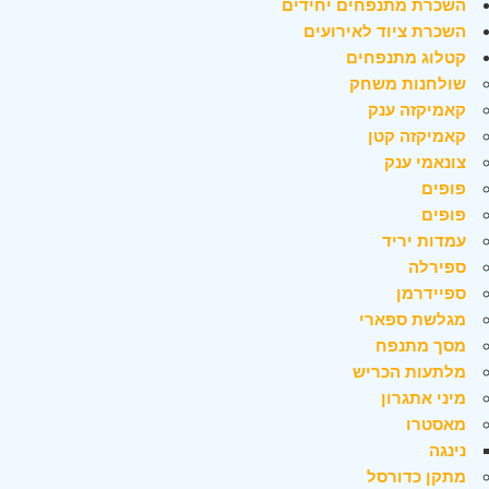
השכרת מתנפחים יחידים
השכרת ציוד לאירועים
קטלוג מתנפחים
שולחנות משחק
קאמיקזה ענק
קאמיקזה קטן
צונאמי ענק
פופים
פופים
עמדות יריד
ספירלה
ספיידרמן
מגלשת ספארי
מסך מתנפח
מלתעות הכריש
מיני אתגרון
מאסטרו
נינגה
מתקן כדורסל