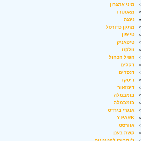
מיני אתגרון
מאסטרו
נינגה
מתקן כדורסל
טייפון
טיטאניק
וולקנו
הפיל הכחול
דקלים
דנסרים
דיסקו
דינוזאור
בומבמלה
בומבמלה
אנגרי בירדס
Y-PARK
אוורסט
קשת בענן
ג'ימבורי לקטנטנים