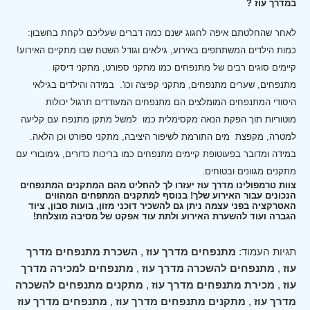
במדרך עוז ?
לאחר שהחלטתם איפה לחגוג ישנם כמה דברים שעליכם לקחת בחשבון:
כמות הילדים המשתתפים באירוע, גילאים וגודל השטח שבו מתקיים האירוע!
קיימים סוגים רבים של מתנפחים כמו מתקני ספורט, מתקני דיסקו
מתנפחים, שערים מתנפחים, מתקני קפיצה וכו'.
במידה והילדים בגילאי
היסודי המתנפחים המומלצים הם מתנפחים המעודדים תרגול יכולות
מוטוריות תוך הפקת הנאה מקסימלית כמו למשל מתקן מתנפח עם קליעה
למטרה, מקפצת מים התורמת לשיפור היציבה, מתקני ספורט וכן הלאה.
במידה ומדובר בפעוטופת קיימים מתנפחים כמו בריכות כדורים, גימובורי עם
מתקנים מגוונים ובטוחים.
צוות טרמפולינו מדרך עוז יעזרו לך להחליט מהם המתקנים המתנפחים
הנכונים עבור האירוע שלך! בנוסף למתקנים המתפחים המהווים
האטרקציה בפני עצמה ניתן גם להשכיר דוכני מזון, בועות סבון, ציוד
הגברה ועוד להשערת האירוע ולתת עוד אפקט של מסיבה מוצלחת!
תגיות העמוד:
מתנפחים מדרך עוז
,
השכרת מתנפחים מדרך
עוז
,
מתנפחים להשכרה מדרך עוז
,
מתנפחים למכירה מדרך
עוז
,
מכירת מתנפחים מדרך עוז
,
מתקנים מתנפחים להשכרה
מדרך עוז
,
מתקנים מתנפחים מדרך עוז
,
מתנפחים מדרך עוז