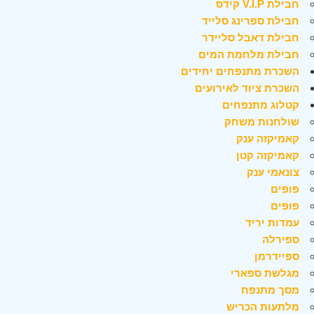
חבילת V.I.P קידס
חבילת ספרינג סלייד
חבילת דאבל סליידר
חבילת מלחמת המים
השכרת מתנפחים יחידים
השכרת ציוד לאירועים
קטלוג מתנפחים
שולחנות משחק
קאמיקזה ענק
קאמיקזה קטן
צונאמי ענק
פופים
פופים
עמדות יריד
ספירלה
ספיידרמן
מגלשת ספארי
מסך מתנפח
מלתעות הכריש