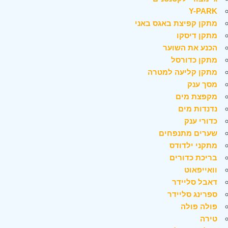
Y-PARK
מתקן קפיצת באגס באני
מתקן דיסקו
הכנע את השוער
מתקן כדורסל
מתקן קליעה למטרה
מסך ענק
מקפצת מים
נדנדות מים
כדורי ענק
שערים מתנפחים
מתקני ילדודס
בריכת כדורים
וואייפאוט
דאבל סליידר
ספרינג סליידר
פולה פולה
טירה